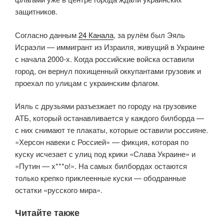
защитников.
Согласно данным
24 Канала
, за рулём был Эяль
Исраэли — иммигрант из Израиля, живущий в Украине
с начала 2000-х. Когда российские войска оставили
город, он вернул похищенный оккупантами грузовик и
проехал по улицам с украинским флагом.
Ияль с друзьями разъезжает по городу на грузовике
АТБ, который останавливается у каждого билборда —
с них снимают те плакаты, которые оставили россияне.
«Херсон навеки с Россией» — фикция, которая по
куску исчезает с улиц под крики «Слава Украине» и
«Путин — х***о!». На самых билбордах остаются
только крепко приклеенные куски — ободранные
остатки «русского мира».
Читайте также