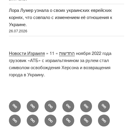
Лора Лумер узнала о своих украинских еврейских
корнях, что совпало с изменением её отношения к
Украине.
26.07.2026
Новости Израиля
»
11 ноября 2022 года
»
החדשות
грузовик «АТБ» с израильтянином за рулем стал
символом освобождения Херсона и возвращения
города в Украину.
החדשות
Новости
Русский
Новости
Политика
Israel
Израиля
Израиля
конфиденциальности
News
Sweet
Why
When
An
Как
Как
от
Turns
NAnews
Worlds
Ultra-
разведение
индустрия
valgus