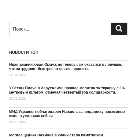
Искать:
Поиск
НОВОСТИ ТОП
Иран заминировал Ормуз, но теперь сам оказался в ловушке,
что затрудняет быстрое открытие пролива.
12.04.2026
У Стены Плача в Иерусалиме прошла молитва за Украину с 30-
метровым флагом, отмечая четвёртый год солидарности.
23.02.2026
МИД Украины поблагодарил Израиль за поддержку подземных
школ в условиях войны.
20.03.2026
Могила цадика Нахмана в Умани стала памятником