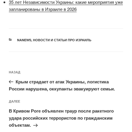
35 лет Независимости Украины: какие мероприятия уже
запланированы в Израиле в 2026
РУБРИКИ
NANEWS
,
НОВОСТИ И СТАТЬИ ПРО ИЗРАИЛЬ
Навигация
Предыдущая
НАЗАД
по
запись:
записям
Крым страдает от атак Украины, логистика
России нарушена, оккупанты эвакуируют семьи.
Следующая
ДАЛЕЕ
запись
В Кривом Роге объявлен траур после ракетного
удара российских террористов по гражданским
объектам.