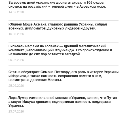
За восемь дней украинские дроны атаковали 105 судов,
охотясь на российский «теневой флот» в Азовском море.
14.07.2026
Юбилей Моше Асмана, главного раввина Украины, собрал
военных, дипломатов, духовных лидеров и друзей.
16.03.2026
Гильгаль Рефаим на Голанах — древний мегалитический
комплекс, напоминающий Стоунхендж. Его происхождение и
назначение до сих пор остаются загадкой.
06.07.2026
Статья обсуждает Симона Петлюру, его роль в истории Украины
и Израиля, а также важность сохранения памяти о нем,
несмотря на давление Москвы.
25.05.2026
Лора Лумер изменила своё мнение о Украине, заявив, что Путин
атакует Иисуса дронами, подчеркивая важность поддержки
Украины.
25.07.2026