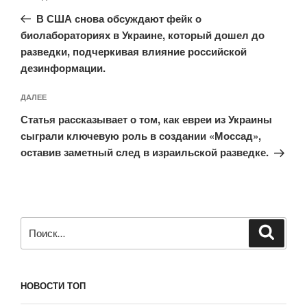
по
запись:
записям
В США снова обсуждают фейк о
биолабораториях в Украине, который дошел до
разведки, подчеркивая влияние российской
дезинформации.
Следующая
ДАЛЕЕ
запись
Статья рассказывает о том, как евреи из Украины
сыграли ключевую роль в создании «Моссад»,
оставив заметный след в израильской разведке.
Искать:
Поиск
НОВОСТИ ТОП