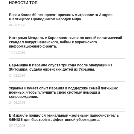
НОВОСТИ ТОП
Евреи более 60 лет просят признать митрополита Андрея
Шептицкого Праведником народов мира.
04.06.2026
Интервью Мендель с Карлсоном вызвало новый политический
скандал вокруг Зеленского, войны и украинского
информационного фронта.
13.05.2026
Бар-мицва в Израиле спустя три года после эвакуации из
Житомира: судьба еврейских детей из Украины.
24.02.2026
Украина изучает опыт Израиля в поддержке семей погибших
военных, чтобы улучшить свою систему помощи и
сопровождения.
24.06.2026
В Израиле появился гениальный «зеленый» пароочиститель
GENIUS для быстрой и эффективной уборки дома.
09.07.2026