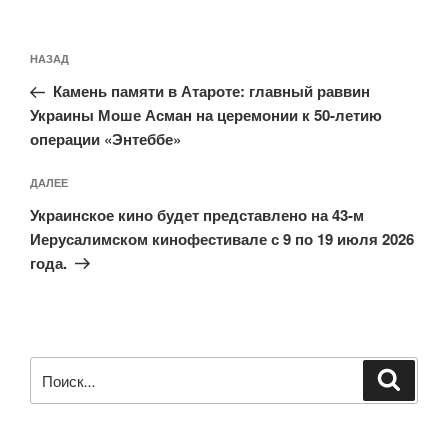
Навигация
Предыдущая
НАЗАД
по
запись:
записям
Камень памяти в Атароте: главный раввин
Украины Моше Асман на церемонии к 50-летию
операции «Энтеббе»
Следующая
ДАЛЕЕ
запись
Украинское кино будет представлено на 43-м
Иерусалимском кинофестивале с 9 по 19 июля 2026
года.
Искать:
Поиск