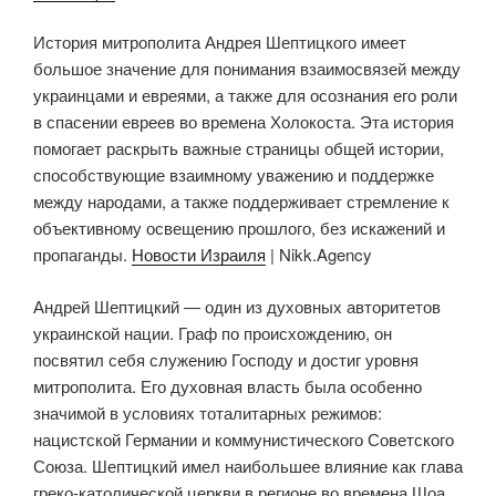
История митрополита Андрея Шептицкого имеет
большое значение для понимания взаимосвязей между
украинцами и евреями, а также для осознания его роли
в спасении евреев во времена Холокоста. Эта история
помогает раскрыть важные страницы общей истории,
способствующие взаимному уважению и поддержке
между народами, а также поддерживает стремление к
объективному освещению прошлого, без искажений и
пропаганды.
Новости Израиля
| Nikk.Agency
Андрей Шептицкий — один из духовных авторитетов
украинской нации. Граф по происхождению, он
посвятил себя служению Господу и достиг уровня
митрополита. Его духовная власть была особенно
значимой в условиях тоталитарных режимов:
нацистской Германии и коммунистического Советского
Союза. Шептицкий имел наибольшее влияние как глава
греко-католической церкви в регионе во времена Шоа.