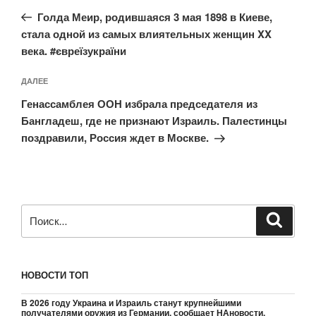
по
запись:
записям
Голда Меир, родившаяся 3 мая 1898 в Киеве,
стала одной из самых влиятельных женщин XX
века. #євреїзукраїни
Следующая
ДАЛЕЕ
запись
Генассамблея ООН избрала председателя из
Бангладеш, где не признают Израиль. Палестинцы
поздравили, Россия ждет в Москве.
Искать:
Поиск
НОВОСТИ ТОП
В 2026 году Украина и Израиль станут крупнейшими
получателями оружия из Германии, сообщает НАновости.