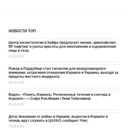
НОВОСТИ ТОП
Центр косметологии в Хайфе предлагает пилинг, криолифтинг,
RF лифтинг и уколы красоты для омоложения и оздоровления
лица и тела.
22.06.2026
Пожар в Пардубице стал сигналом для международного
внимания, затрагивая отношения Израиля и Украины, выходя за
пределы местного инцидента.
22.03.2026
Видео: «Понять Израиль: Религиозные течения и сектора в
Израиле» — Софи Рон-Мория / Леви Табачников
29.06.2026
Дети, бежавшие от войны в Украине, выросли в Израиле и
теперь идут служить в ЦАХАЛ, сообщает Ynet.
15.06.2026