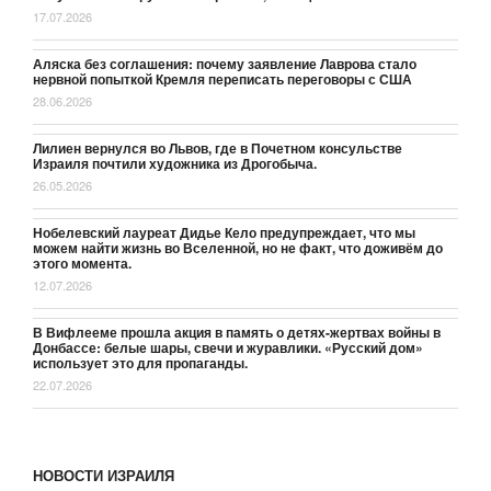
17.07.2026
Аляска без соглашения: почему заявление Лаврова стало
нервной попыткой Кремля переписать переговоры с США
28.06.2026
Лилиен вернулся во Львов, где в Почетном консульстве
Израиля почтили художника из Дрогобыча.
26.05.2026
Нобелевский лауреат Дидье Кело предупреждает, что мы
можем найти жизнь во Вселенной, но не факт, что доживём до
этого момента.
12.07.2026
В Вифлееме прошла акция в память о детях-жертвах войны в
Донбассе: белые шары, свечи и журавлики. «Русский дом»
использует это для пропаганды.
22.07.2026
НОВОСТИ ИЗРАИЛЯ