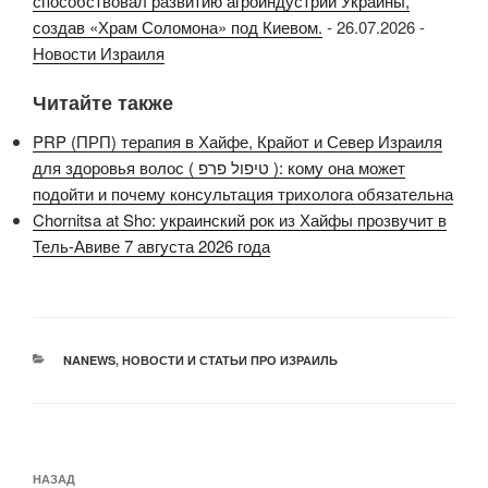
способствовал развитию агроиндустрии Украины,
создав «Храм Соломона» под Киевом.
-
26.07.2026
-
Новости Израиля
Читайте также
PRP (ПРП) терапия в Хайфе, Крайот и Север Израиля
для здоровья волос ( טיפול פרפ ): кому она может
подойти и почему консультация трихолога обязательна
Chornitsa at Sho: украинский рок из Хайфы прозвучит в
Тель-Авиве 7 августа 2026 года
РУБРИКИ
NANEWS
,
НОВОСТИ И СТАТЬИ ПРО ИЗРАИЛЬ
Навигация
Предыдущая
НАЗАД