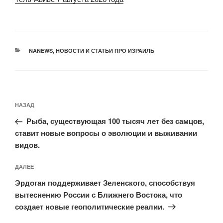
РУБРИКИ
NANEWS
,
НОВОСТИ И СТАТЬИ ПРО ИЗРАИЛЬ
Навигация
Предыдущая
НАЗАД
по
запись:
записям
Рыба, существующая 100 тысяч лет без самцов,
ставит новые вопросы о эволюции и выживании
видов.
Следующая
ДАЛЕЕ
запись
Эрдоган поддерживает Зеленского, способствуя
вытеснению России с Ближнего Востока, что
создает новые геополитические реалии.