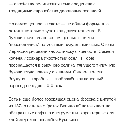
— еврейская религиозная тема соединена с
традициями европейских дворцовых росписей.
Но самое ценное в тексте — не общая формула, а
детали, которые звучат как доказательства. В
буковинских синагогах священные сюжеты
“переводились” на местный визуальный язык. Стены
Иерихона рисовали как Хотинскую крепость. Символ
колена Иссахара (“костистый осёл” в Торе)
превращается в вьючного ослика, тянущего типичную
буковинскую повозку с книгами. Символ колена
Звулуна — корабль — изображён как колесный
пароход середины XIX века.
Есть и ещё более говорящая сцена: фреска с цитатой
из 137-го псалма о “реках Вавилона” показывает не
абстрактные арфы, а инструменты, характерные для
клейзмерского ансамбля Буковины.