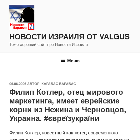
Перейти
к
содержимому
НОВОСТИ ИЗРАИЛЯ ОТ VALGUS
Тоже хороший сайт про Новости Израиля
Меню
ОПУБЛИКОВАНО
06.06.2026
АВТОР:
КАРАБАС БАРАБАС
Филип Котлер, отец мирового
маркетинга, имеет еврейские
корни из Нежина и Черновцов,
Украина. #євреїзукраїни
Филип Котлер, известный как «отец современного
маркетинга», продолжает привлекать внимание своими