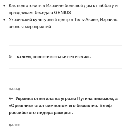
Как подготовить в Израиле большой дом к шаббату и
праздникам: беседа о GENIUS
Украинский культурный центр в Тель-Авиве, Израиль:
анонсы мероприятий
РУБРИКИ
NANEWS
,
НОВОСТИ И СТАТЬИ ПРО ИЗРАИЛЬ
Навигация
Предыдущая
НАЗАД
по
запись:
записям
Украина ответила на угрозы Путина письмом, а
«Орешник» стал символом его бессилия. Блеф
российского лидера раскрыт.
Следующая
ДАЛЕЕ