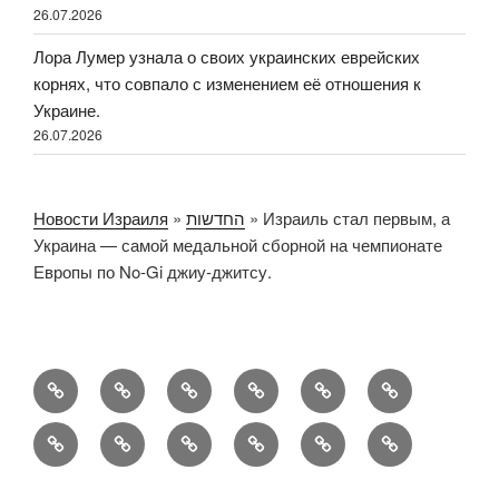
26.07.2026
Лора Лумер узнала о своих украинских еврейских
корнях, что совпало с изменением её отношения к
Украине.
26.07.2026
Новости Израиля
»
החדשות
»
Израиль стал первым, а
Украина — самой медальной сборной на чемпионате
Европы по No-Gi джиу-джитсу.
החדשות
Новости
Русский
Новости
Политика
Israel
Израиля
Израиля
конфиденциальности
News
Sweet
Why
When
An
Как
Как
от
Turns
NAnews
Worlds
Ultra-
разведение
индустрия
valgus
Bitter
and
Collide:
Orthodox
баранов
стриптиза