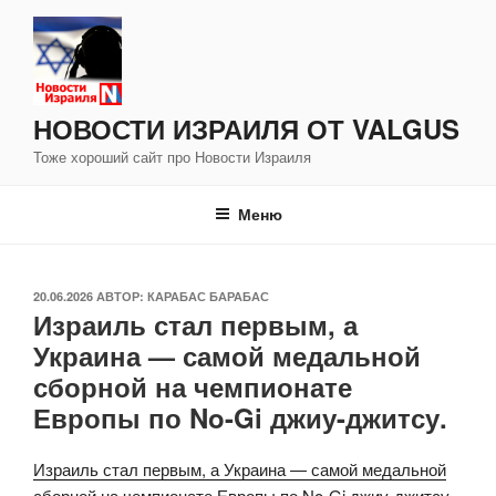
Перейти
к
содержимому
НОВОСТИ ИЗРАИЛЯ ОТ VALGUS
Тоже хороший сайт про Новости Израиля
Меню
ОПУБЛИКОВАНО
20.06.2026
АВТОР:
КАРАБАС БАРАБАС
Израиль стал первым, а
Украина — самой медальной
сборной на чемпионате
Европы по No-Gi джиу-джитсу.
Израиль стал первым, а Украина — самой медальной
сборной на чемпионате Европы по No-Gi джиу-джитсу.