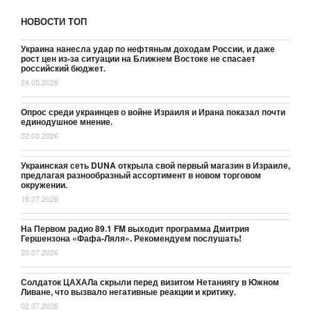
НОВОСТИ ТОП
Украина нанесла удар по нефтяным доходам России, и даже
рост цен из-за ситуации на Ближнем Востоке не спасает
российский бюджет.
24.05.2026
Опрос среди украинцев о войне Израиля и Ирана показал почти
единодушное мнение.
02.03.2026
Украинская сеть DUNA открыла свой первый магазин в Израиле,
предлагая разнообразный ассортимент в новом торговом
окружении.
18.07.2026
На Первом радио 89.1 FM выходит программа Дмитрия
Гершензона «Фафа-Ляля». Рекомендуем послушать!
20.07.2026
Солдаток ЦАХАЛа скрыли перед визитом Нетаниягу в Южном
Ливане, что вызвало негативные реакции и критику.
02.07.2026