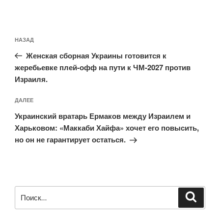
Навигация
Предыдущая
НАЗАД
по
запись:
записям
Женская сборная Украины готовится к
жеребьевке плей-офф на пути к ЧМ-2027 против
Израиля.
Следующая
ДАЛЕЕ
запись
Украинский вратарь Ермаков между Израилем и
Харьковом: «Маккаби Хайфа» хочет его повысить,
но он не гарантирует остаться.
Искать:
Поиск