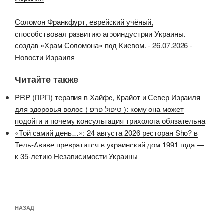
Соломон Франкфурт, еврейский учёный,
способствовал развитию агроиндустрии Украины,
создав «Храм Соломона» под Киевом.
-
26.07.2026
-
Новости Израиля
Читайте также
PRP (ПРП) терапия в Хайфе, Крайот и Север Израиля
для здоровья волос ( טיפול פרפ ): кому она может
подойти и почему консультация трихолога обязательна
«Той самий день…»: 24 августа 2026 ресторан Sho? в
Тель-Авиве превратится в украинский дом 1991 года —
к 35-летию Независимости Украины
Навигация
Предыдущая
НАЗАД
по
запись: