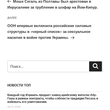
записям
Моше Сегаль из Полтавы был арестован в
Иерусалиме за трубление в шофар на Йом-Кипур.
Следующая
ДАЛЕЕ
запись
ООН впервые включила российские силовые
структуры в «черный список» за сексуальное
насилие в войне против Украины.
Искать:
Поиск
НОВОСТИ ТОП
Каждый год Израиль продает хамец арабскому жителю Абу-
Гоша в рамках контракта, чтобы соблюсти традиции Песаха и
избежать его уничтожения.
26.07.2026