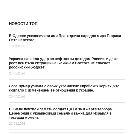
НОВОСТИ ТОП
В Одессе увековечили имя Праведника народов мира Генриха
Осташевского.
13.03.2026
Украина нанесла удар по нефтяным доходам России, и даже
рост цен из-за ситуации на Ближнем Востоке не спасает
российский бюджет.
23.05.2026
Лора Лумер узнала о своих украинских еврейских корнях, что
совпало с изменением её отношения к Украине.
26.07.2026
В Киеве почтили память солдат ЦАХАЛа и жертв террора.
Церемония с украинскими семьями важна для Израиля в
текущий момент.
22.04.2026