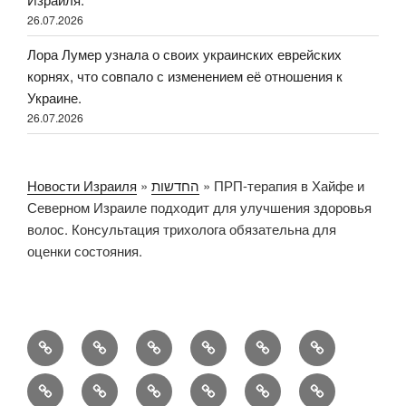
26.07.2026
Лора Лумер узнала о своих украинских еврейских
корнях, что совпало с изменением её отношения к
Украине.
26.07.2026
Новости Израиля
»
החדשות
»
ПРП-терапия в Хайфе и
Северном Израиле подходит для улучшения здоровья
волос. Консультация трихолога обязательна для
оценки состояния.
החדשות
Новости
Русский
Новости
Политика
Israel
Израиля
Израиля
конфиденциальности
News
Sweet
Why
When
An
Как
Как
от