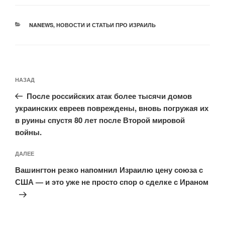
РУБРИКИ
NANEWS
,
НОВОСТИ И СТАТЬИ ПРО ИЗРАИЛЬ
Навигация
Предыдущая
НАЗАД
по
запись:
записям
После российских атак более тысячи домов
украинских евреев повреждены, вновь погружая их
в руины спустя 80 лет после Второй мировой
войны.
Следующая
ДАЛЕЕ
запись
Вашингтон резко напомнил Израилю цену союза с
США — и это уже не просто спор о сделке с Ираном