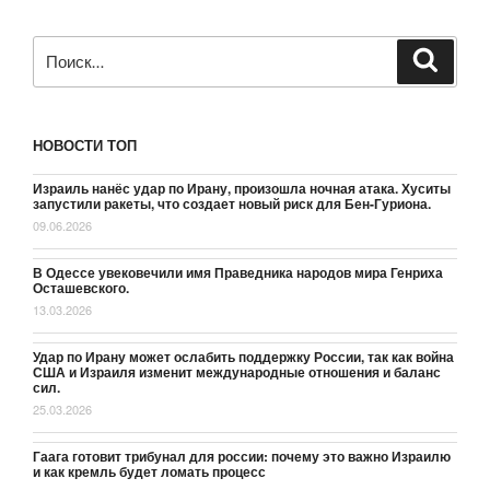
Искать:
Поиск
НОВОСТИ ТОП
Израиль нанёс удар по Ирану, произошла ночная атака. Хуситы
запустили ракеты, что создает новый риск для Бен-Гуриона.
09.06.2026
В Одессе увековечили имя Праведника народов мира Генриха
Осташевского.
13.03.2026
Удар по Ирану может ослабить поддержку России, так как война
США и Израиля изменит международные отношения и баланс
сил.
25.03.2026
Гаага готовит трибунал для россии: почему это важно Израилю
и как кремль будет ломать процесс