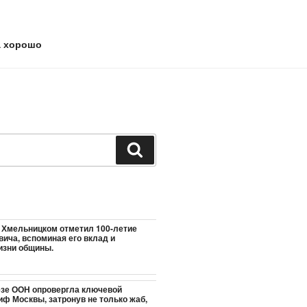
а хорошо
Поиск
 Хмельницком отметил 100-летие
ича, вспоминая его вклад и
изни общины.
езе ООН опровергла ключевой
иф Москвы, затронув не только жаб,