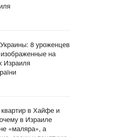
иля
 Украины: 8 уроженцев
 изображенные на
х Израиля
раїни
 квартир в Хайфе и
почему в Израиле
не «маляра», а