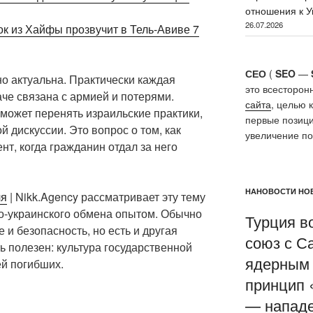
отношения к У
26.07.2026
рок из Хайфы прозвучит в Тель-Авиве 7
СЕО
(
SEO
—
о актуальна. Практически каждая
это всесторон
аче связана с армией и потерями.
сайта
, целью 
 может перенять израильские практики,
первые позици
 дискуссии. Это вопрос о том, как
увеличение п
нт, когда гражданин отдал за него
НАНОВОСТИ НОВ
ля
| Nikk.Agency рассматривает эту тему
о-украинского обмена опытом. Обычно
Турция в
и безопасность, но есть и другая
союз с С
ь полезен: культура государственной
ядерным 
й погибших.
принцип 
— нападе