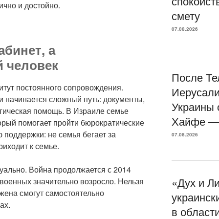
спокойст
ично и достойно.
смету
07.08.2026
абинет, а
 человек
После Те
итут постоянного сопровождения.
Иерусали
и начинается сложный путь: документы,
Украины 
гическая помощь. В Израиле семье
Хайфе — 
торый помогает пройти бюрократические
 поддержки: не семья бегает за
07.08.2026
риходит к семье.
уально. Война продолжается с 2014
«Дух и Л
 военных значительно возросло. Нельзя
 жена смогут самостоятельно
украинск
ах.
в области