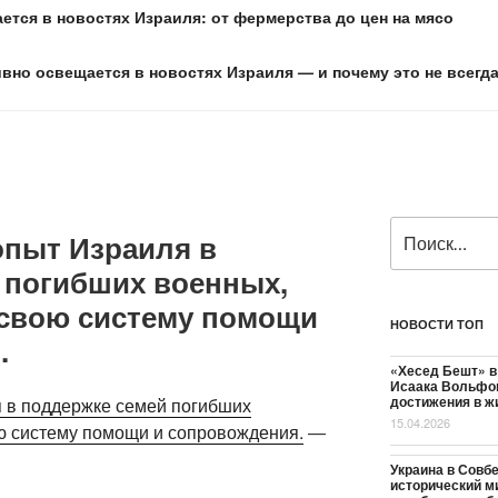
ется в новостях Израиля: от фермерства до цен на мясо
ивно освещается в новостях Израиля — и почему это не всегд
Искать:
опыт Израиля в
 погибших военных,
свою систему помощи
НОВОСТИ ТОП
.
«Хесед Бешт» в
Исаака Вольфов
достижения в ж
я в поддержке семей погибших
15.04.2026
ю систему помощи и сопровождения.
—
Украина в Совб
исторический м