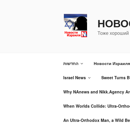
Перейти
к
содержимому
НОВО
Тоже хороший 
החדשות
Новости Израиля 
Israel News
Sweet Turns Bi
Why NAnews and Nikk.Agency Are 
When Worlds Collide: Ultra-Ortho
An Ultra-Orthodox Man, a Wild Be