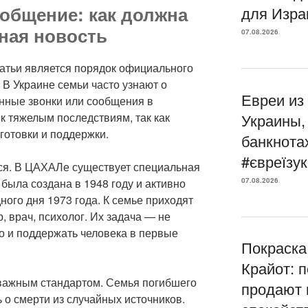
ообщение: как должна
для Изра
ная новость
07.08.2026
татьи является порядок официального
 В Украине семьи часто узнают о
Евреи из
онные звонки или сообщения в
 к тяжелым последствиям, так как
Украины,
дготовки и поддержки.
банкнота
#євреїзук
ся. В ЦАХАЛе существует специальная
была создана в 1948 году и активно
07.08.2026
ого дня 1973 года. К семье приходят
 врач, психолог. Их задача — не
но и поддержать человека в первые
Покраска
Крайот: 
 важным стандартом. Семья погибшего
продают 
 о смерти из случайных источников.