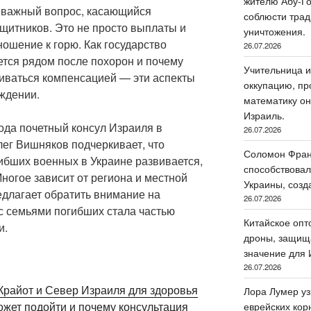
жителю Абу-Го
 важный вопрос, касающийся
соблюсти трад
щитников. Это не просто выплаты и
уничтожения.
ношение к горю. Как государство
26.07.2026
ается рядом после похорон и почему
Учительница и
иваться компенсацией — эти аспекты
оккупацию, пр
ждении.
математику он
Израиль.
года почетный консул Израиля в
26.07.2026
ег Вишняков подчеркивает, что
Соломон Фран
ибших военных в Украине развивается,
способствовал
ногое зависит от региона и местной
Украины, созд
длагает обратить внимание на
26.07.2026
 с семьями погибших стала частью
Китайское опт
и.
дроны, защища
значение для 
26.07.2026
Крайот и Север Израиля для здоровья
Лора Лумер уз
еврейских кор