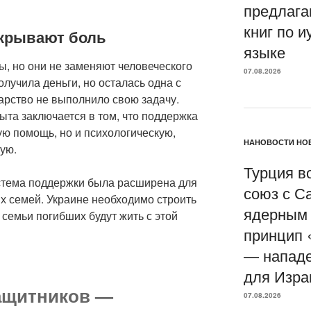
предлага
книг по и
акрывают боль
языке
, но они не заменяют человеческого
07.08.2026
лучила деньги, но осталась одна с
арство не выполнило свою задачу.
ыта заключается в том, что поддержка
ую помощь, но и психологическую,
НАНОВОСТИ НОВ
ую.
Турция в
истема поддержки была расширена для
союз с С
х семей. Украине необходимо строить
ядерным 
 семьи погибших будут жить с этой
принцип 
— нападе
для Изра
ащитников —
07.08.2026