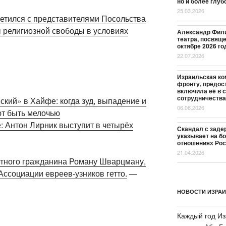
но и более глуб
25.03.2026
етился с представителями Посольства
 религиозной свободы в условиях
Александр Фили
театра, посвящ
октябре 2026 го
22.07.2026
Израильская ком
фронту, предос
включила её в с
сотрудничества
кий» в Хайфе: когда зуд, выпадение и
06.06.2026
т быть мелочью
: Антон Лирник выступит в четырёх
Скандал с заде
указывает на б
отношениях Росс
21.04.2026
етного гражданина Роману Шварцману,
Ассоциации евреев-узников гетто.
—
НОВОСТИ ИЗРА
Каждый год Из