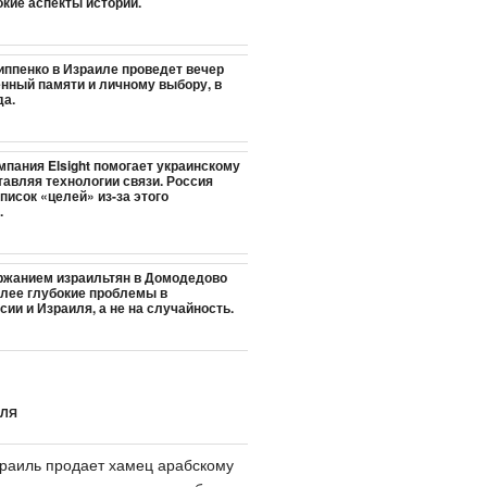
окие аспекты истории.
ппенко в Израиле проведет вечер
енный памяти и личному выбору, в
да.
пания Elsight помогает украинскому
тавляя технологии связи. Россия
писок «целей» из-за этого
.
ржанием израильтян в Домодедово
олее глубокие проблемы в
ии и Израиля, а не на случайность.
ИЛЯ
раиль продает хамец арабскому