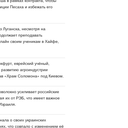
ша в рамках контракта, чтобы
иции Песаха и избежать его
з Луганска, несмотря на
одолжает преподавать
лайн своим ученикам в Хайфе,
кфурт, еврейский учёный,
 развитию агроиндустрии
ав «Храм Соломона» под Киевом.
оволокно усиливает российские
я их от РЭБ, что имеет важное
Израиля.
нала о своих украинских
нях, что совпало с изменением её