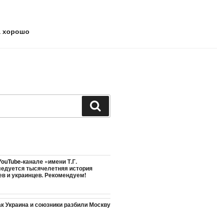
а хорошо
Поиск
ouTube-канале «имени Т.Г.
едуется тысячелетняя история
ев и украинцев. Рекомендуем!
ак Украина и союзники разбили Москву