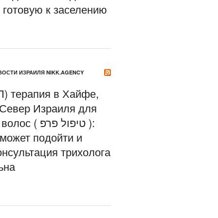
, готовую к заселению
ОСТИ ИЗРАИЛЯ NIKK.AGENCY
) терапия в Хайфе,
 Север Израиля для
( טיפול פרפ ):
 может подойти и
онсультация трихолога
ьна