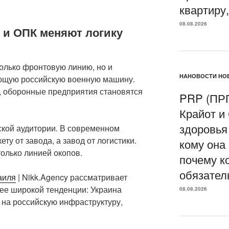
квартиру
08.08.2026
 и ОПК меняют логику
только фронтовую линию, но и
НАНОВОСТИ НОВ
ющую российскую военную машину.
, оборонные предприятия становятся
PRP (ПРП
Крайот и
здоровья волос 
ской аудитории. В современном
ету от завода, а завод от логистики.
кому она
олько линией окопов.
почему к
обязател
аиля
| Nikk.Agency рассматривает
лее широкой тенденции: Украина
08.08.2026
 на российскую инфраструктуру,