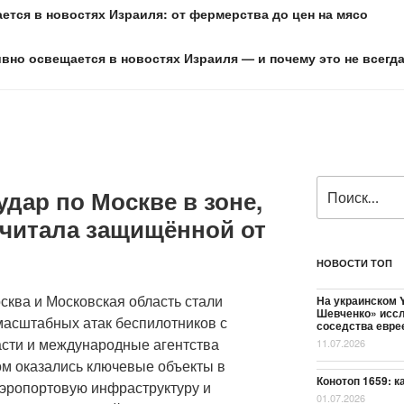
ется в новостях Израиля: от фермерства до цен на мясо
ивно освещается в новостях Израиля — и почему это не всегд
Искать:
удар по Москве в зоне,
считала защищённой от
НОВОСТИ ТОП
осква и Московская область стали
На украинском Y
Шевченко» иссл
масштабных атак беспилотников с
соседства евре
асти и международные агентства
11.07.2026
ом оказались ключевые объекты в
Конотоп 1659: к
аэропортовую инфраструктуру и
01.07.2026