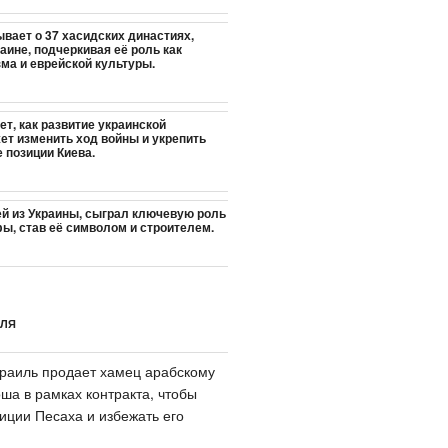
вает о 37 хасидских династиях,
аине, подчеркивая её роль как
ма и еврейской культуры.
т, как развитие украинской
ет изменить ход войны и укрепить
позиции Киева.
ей из Украины, сыграл ключевую роль
ы, став её символом и строителем.
ИЛЯ
раиль продает хамец арабскому
ша в рамках контракта, чтобы
иции Песаха и избежать его