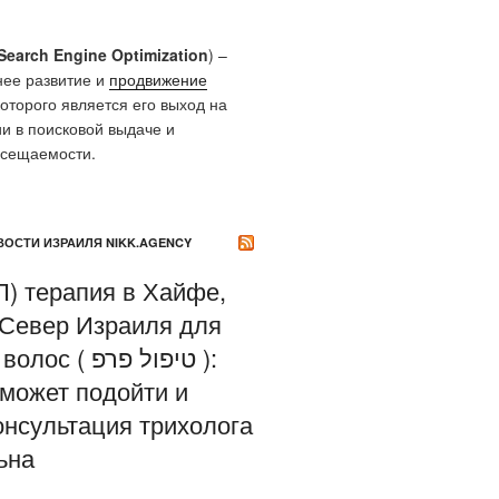
Search Engine Optimization
) –
нее развитие и
продвижение
которого является его выход на
и в поисковой выдаче и
осещаемости.
ОСТИ ИЗРАИЛЯ NIKK.AGENCY
) терапия в Хайфе,
 Север Израиля для
( טיפול פרפ ):
 может подойти и
онсультация трихолога
ьна