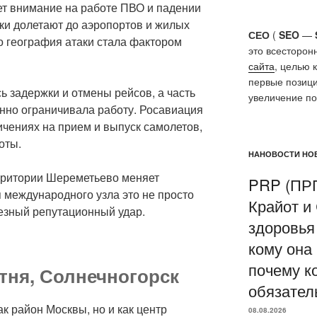
ет внимание на работе ПВО и падении
ки долетают до аэропортов и жилых
СЕО
(
SEO
—
то география атаки стала фактором
это всесторон
сайта
, целью 
первые позици
 задержки и отмены рейсов, а часть
увеличение п
нно ограничивала работу. Росавиация
чениях на прием и выпуск самолетов,
оты.
НАНОВОСТИ НОВ
рритории Шереметьево меняет
PRP (ПРП
 международного узла это не просто
Крайот и
ьезный репутационный удар.
здоровья волос 
кому она
почему к
тня, Солнечногорск
обязател
ак район Москвы, но и как центр
08.08.2026