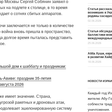
эр Москвы Сергей Собянин заявил о
ых на подлете к столице, в то время
Статья рассказы
возникших в Укр
ждает о сотнях сбитых аппаратов.
родины хасидиз
02.06.2026
чи заключается не только в количестве
о война вновь пришла в пространство,
Статья обсуждае
баллистики мож
да долгое время пыталась представить
международные 
ое.
25.06.2026
Абба Хуши, евр
в развитии Хайф
18.06.2026
льшой дом к шаббату и праздникам:
ь-Авиве: праздник 35-летия
НОВОСТИ ИЗРА
августа 2026
Каждый год Из
же имеет значение. Страна,
жителю Абу-Го
грозой ракетных и дроновых атак,
соблюсти трад
реодолевает эшелонированную систему
уничтожения.