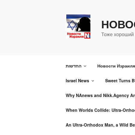
Перейти
к
содержимому
НОВО
Тоже хороший 
החדשות
Новости Израиля 
Israel News
Sweet Turns Bi
Why NAnews and Nikk.Agency Are 
When Worlds Collide: Ultra-Ortho
An Ultra-Orthodox Man, a Wild Be