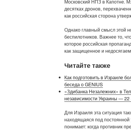
Московский НПЗ в Капотне. М
десятках дронов, перехваченн
как российская сторона утвер
Однако главный смысл этой но
беспилотников. Важнее то, чт
которое российская пропаган
как защищенное и недосягаем
Читайте также
Как подготовить в Израиле бо
беседа о GENIUS
«Здибанка Незалежних» в Тел
независимости Украины — 22 
Для Израиля эта ситуация так
находящаяся под постоянной у
понимает: когда противник п