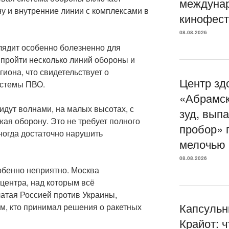
междуна
у и внутренние линии с комплексами в
кинофест
08.08.2026
ядит особенно болезненно для
 пройти несколько линий обороны и
гиона, что свидетельствует о
Центр зд
истемы ПВО.
«Абрaмск
 идут волнами, на малых высотах, с
зуд, вып
ая оборону. Это не требует полного
пробор» 
ногда достаточно нарушить
мелочью
08.08.2026
обенно неприятно. Москва
центра, над которым всё
чатая Россией против Украины,
Капсульн
ем, кто принимал решения о ракетных
Крайот: 