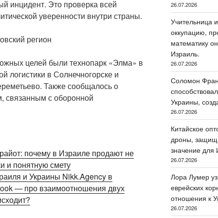
ый инцидент. Это проверка всей
26.07.2026
итической уверенности внутри страны.
Учительница и
оккупацию, пр
ковский регион
математику он
Израиль.
ожных целей были технопарк «Элма» в
26.07.2026
й логистики в Солнечногорске и
Соломон Фран
реметьево. Также сообщалось о
способствовал
м, связанным с оборонной
Украины, созд
26.07.2026
Китайское опт
дроны, защища
значение для 
райот: почему в Израиле продают не
26.07.2026
ки и понятную смету
раиля и Украины Nikk.Agency в
Лора Лумер уз
ebook — про взаимоотношения двух
еврейских кор
отношения к У
исходит?
26.07.2026