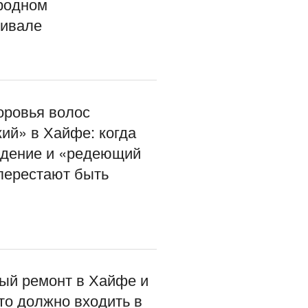
родном
ивале
оровья волос
ий» в Хайфе: когда
адение и «редеющий
перестают быть
ый ремонт в Хайфе и
что должно входить в