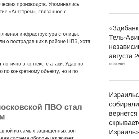
ических производств. Упоминались
тие «Ангстрем», связанное с
«Здибанк
опливная инфраструктура столицы.
Тель-Ави
ли о пострадавших в районе НПЗ, хотя
независи
августа 
 логично в контексте атаки. Удар по
08.08.2026
 по конкретному объекту, но и по
Израильс
собирали
осковской ПВО стал
вернется 
ом
скрывает
Израиль»
 одной из самых защищенных зон
евая система обороны включает