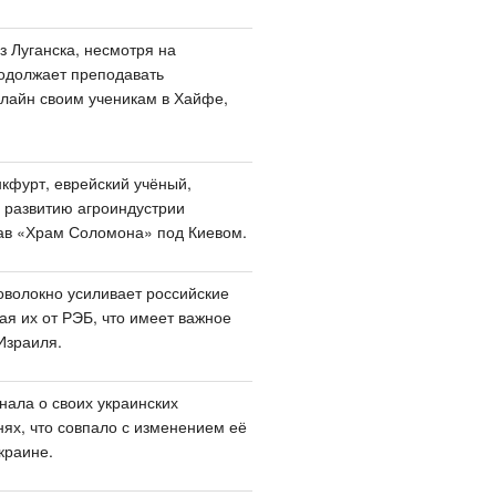
з Луганска, несмотря на
одолжает преподавать
лайн своим ученикам в Хайфе,
кфурт, еврейский учёный,
 развитию агроиндустрии
ав «Храм Соломона» под Киевом.
оволокно усиливает российские
я их от РЭБ, что имеет важное
Израиля.
нала о своих украинских
нях, что совпало с изменением её
краине.