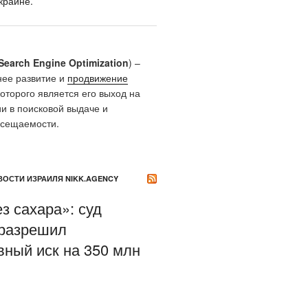
краине.
Search Engine Optimization
) –
нее развитие и
продвижение
которого является его выход на
и в поисковой выдаче и
осещаемости.
ОСТИ ИЗРАИЛЯ NIKK.AGENCY
з сахара»: суд
разрешил
вный иск на 350 млн