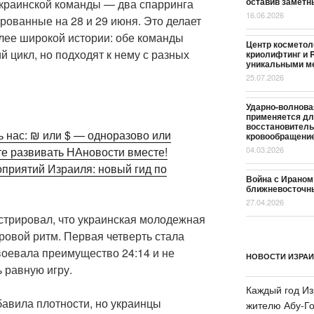
оставив заметн
краинской команды — два спарринга
16.06.2026
рованные на 28 и 29 июня. Это делает
олее широкой истории: обе команды
Центр косметол
й цикл, но подходят к нему с разных
криолифтинг и R
уникальными м
25.07.2026
Ударно-волновая
применяется дл
восстановитель
 нас: ₪ или $ — одноразово или
кровообращение
те развивать НАновости вместе!
04.03.2026
приятий Израиля: новый гид по
Война с Ираном
ближневосточны
27.04.2026
стрировал, что украинская молодежная
ровой ритм. Первая четверть стала
воевала преимущество 24:14 и не
НОВОСТИ ИЗРА
 равную игру.
Каждый год Из
бавила плотности, но украинцы
жителю Абу-Го