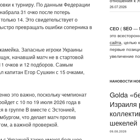
отношения к У
товки к турниру. По данным Федерации
26.07.2026
набрала 31 очко после потерь
 только 14. Это свидетельствует о
быстро превращать ошибки соперника в
СЕО
(
SEO
—
это всесторон
сайта
, целью 
камейка. Запасные игроки Украины
первые позици
увеличение п
ищук, начавший матч не в стартовой
11 очков и 12 подборов. Самым
л капитан Егор Сушкин с 15 очками,
НАНОВОСТИ НОВ
Golda «бе
нко это важно, поскольку чемпионат
ойдет с 10 по 19 июля 2026 года в
Израиля 
я в группе B вместе с Эстонией,
коллекти
бургом, что делает матч против
шекелей
ом, а важной проверкой.
09.08.2026
и с Украиной также имеют большое