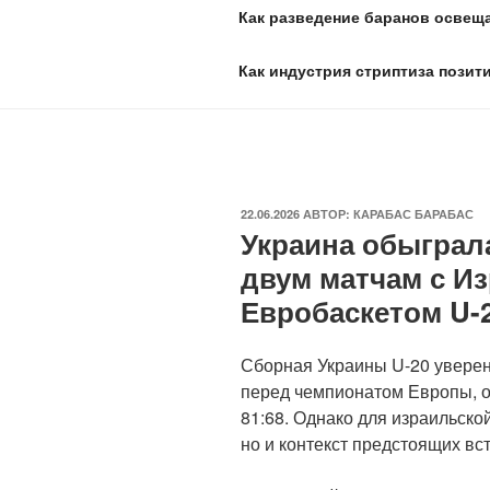
Как разведение баранов освеща
Как индустрия стриптиза позит
ОПУБЛИКОВАНО
22.06.2026
АВТОР:
КАРАБАС БАРАБАС
Украина обыграла
двум матчам с И
Евробаскетом U-2
Сборная Украины U-20 уверен
перед чемпионатом Европы, о
81:68. Однако для израильской
но и контекст предстоящих вст