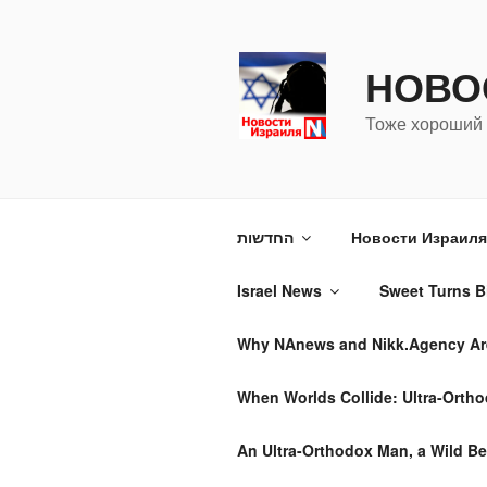
Перейти
к
содержимому
НОВО
Тоже хороший 
החדשות
Новости Израиля 
Israel News
Sweet Turns Bi
Why NAnews and Nikk.Agency Are 
When Worlds Collide: Ultra-Ortho
An Ultra-Orthodox Man, a Wild Be