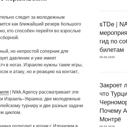
тельно следит за молодежным
sTDe | 
ается как ближайший резерв большого
дно, кто способен перейти во взрослые
мероприя
 сборной.
гид по с
билетам
ный, но непростой соперник для
зует давление и уже имеет
09.08.2026
ч в ногах. Израилю нужны такие игры,
сок и атаку, но и реакцию на контакт,
Закроет 
аиля
| Nikk.Agency рассматривает эти
что Турц
тки Израиль–Украина: две молодежные
Черномор
пейскому турниру и две разные задачи
Почему А
м циклом.
Монтрё
аина подходит к играм с Израилем в
09.08.2026