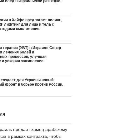
ый след в израильской разведке.
огии в Хайфе предлагает пилинг,
F лифтинг для лица и тела с
етодами омоложения.
 терапия (УВТ) в Израиле Север
я лечения болей и
ных процессов, улучшая
 и ускоряя заживление.
 создает для Украины новый
й фронт в борьбе против России.
ИЛЯ
раиль продает хамец арабскому
ша в рамках контракта, чтобы