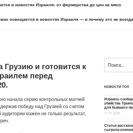
ется в новостях Израиля: от фермерства до цен на мясо
ивно освещается в новостях Израиля — и почему это не всегд
Искать:
 Грузию и готовится к
зраилем перед
0.
НОВОСТИ ТОП
но начала серию контрольных матчей
Израиль сообщи
убийства Трамп
держав победу над Грузией со счетом
для бывшего пр
 аудитории важен не только результат,
11.07.2026
реч.
Статья рассказы
сыграли ключев