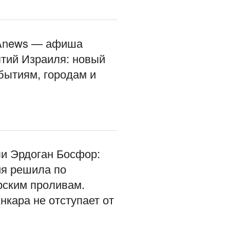
NAnews — афиша
тий Израиля: новый
обытиям, городам и
ли Эрдоган Босфор:
ия решила по
ским проливам.
нкара не отступает от