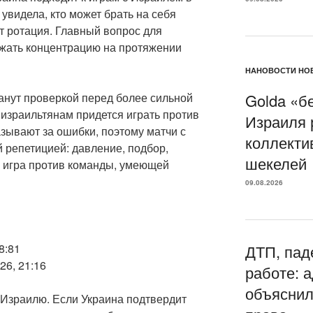
увидела, кто может брать на себя
ет ротация. Главный вопрос для
жать концентрацию на протяжении
НАНОВОСТИ НОВ
Golda «бе
анут проверкой перед более сильной
израильтянам придется играть против
Израиля 
зывают за ошибки, поэтому матчи с
коллекти
й репетицией: давление, подбор,
шекелей
и игра против команды, умеющей
09.08.2026
ДТП, пад
8:81
26, 21:16
работе: 
объяснил
 Израилю. Если Украина подтвердит