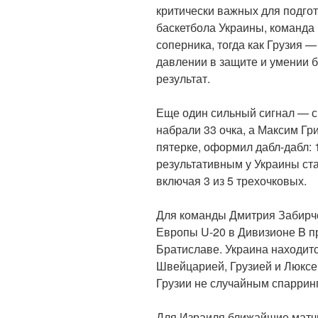
критически важных для подго
баскетбола Украины, команда 
соперника, тогда как Грузия —
давлении в защите и умении 
результат.
Еще один сильный сигнал — с
набрали 33 очка, а Максим Гр
пятерке, оформил дабл-дабл: 
результативным у Украины ста
включая 3 из 5 трехочковых.
Для команды Дмитрия Забирче
Европы U-20 в Дивизионе B пр
Братиславе. Украина находитс
Швейцарией, Грузией и Люксем
Грузии не случайным спарринг
Для Израиля ближайшие матч