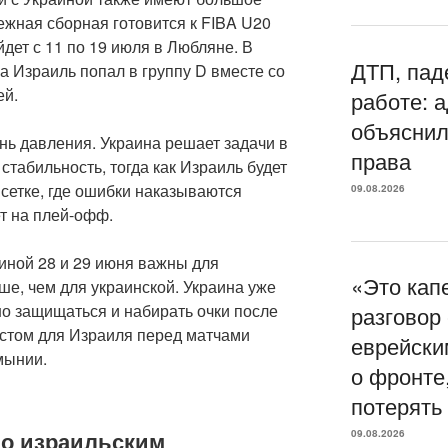
ежная сборная готовится к FIBA U20
йдет с 11 по 19 июля в Любляне. В
ДТП, пад
 а Израиль попал в группу D вместе со
ей.
работе: 
объяснил
нь давления. Украина решает задачи в
права
 стабильность, тогда как Израиль будет
 сетке, где ошибки наказываются
09.08.2026
т на плей-офф.
иной 28 и 29 июня важны для
«Это кап
е, чем для украинской. Украина уже
но защищаться и набирать очки после
разговор
естом для Израиля перед матчами
еврейски
мынии.
о фронте,
потерять
но израильским
09.08.2026