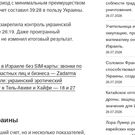
ериод с минимальным преимуществом
соблюсти трад
чет составил 39:28 в пользу Украины.
уничтожения.
26.07.2026
 закрепила контроль украинской
Учительница и
е 26:19. Даже проигранный
оккупацию, пр
 не изменил итоговый результат.
математику он
Израиль.
26.07.2026
Соломон Фран
в Израиле без SIM-карты: звонки по
способствовал
частных лиц и бизнеса — Zadarma
Украины, созд
иле: украинский эротический
26.07.2026
 в Тель-Авиве и Хайфе — 18 и 27
Китайское опт
дроны, защища
значение для 
26.07.2026
раины
Лора Лумер уз
еврейских кор
ий счет, но и несколько показателей,