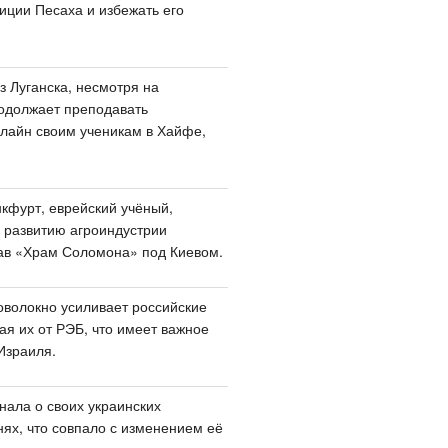
иции Песаха и избежать его
з Луганска, несмотря на
одолжает преподавать
лайн своим ученикам в Хайфе,
кфурт, еврейский учёный,
 развитию агроиндустрии
ав «Храм Соломона» под Киевом.
оволокно усиливает российские
я их от РЭБ, что имеет важное
Израиля.
нала о своих украинских
нях, что совпало с изменением её