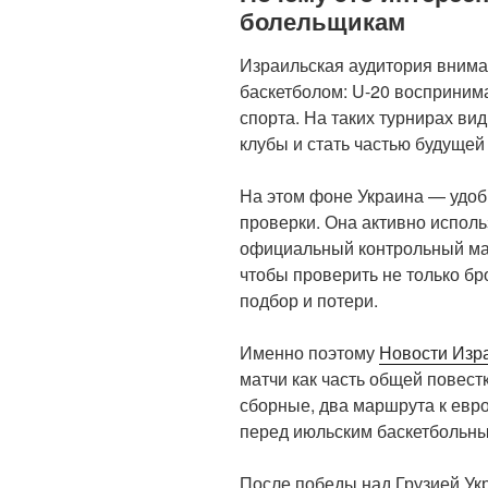
болельщикам
Израильская аудитория внима
баскетболом: U-20 восприним
спорта. На таких турнирах ви
клубы и стать частью будущей
На этом фоне Украина — удоб
проверки. Она активно исполь
официальный контрольный мат
чтобы проверить не только бро
подбор и потери.
Именно поэтому
Новости Изр
матчи как часть общей повес
сборные, два маршрута к евро
перед июльским баскетбольны
После победы над Грузией Укр