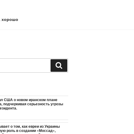
а хорошо
Поиск
л США о новом иранском плане
а, подчеркивая серьезность угрозы
езидента.
вает о том, как евреи из Украины
ую роль в создании «Моссад»,