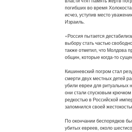
власти чтят память жертв пог
погибших во время Холокоста
исчез, уступив место уважени
Израиль.
«Россия пытается дестабилиз
выбору стать частью свободн
также отметил, что Молдова 
общин, которые когда-то суще
Кишиневский погром стал резу
смерти двух местных детей ра
убили евреи для ритуальных 
они стали спусковым крючком
редкостью в Российской импе
запомнился своей жестокость
По окончании беспорядков бы
убитых евреев, около шестис