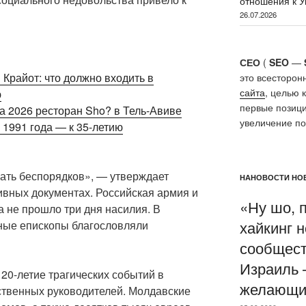
отношения к У
26.07.2026
СЕО
(
SEO
—
Крайот: что должно входить в
это всесторон
сайта
, целью 
ю
первые позици
а 2026 ресторан Sho? в Тель-Авиве
увеличение п
 1991 года — к 35-летию
кать беспорядков», — утверждает
НАНОВОСТИ НОВ
ивных документах. Российская армия и
«Ну шо, 
 не прошло три дня насилия. В
хайкинг 
ные епископы благословляли
сообщест
Израиль 
120-летие трагических событий в
желающи
ственных руководителей. Молдавские