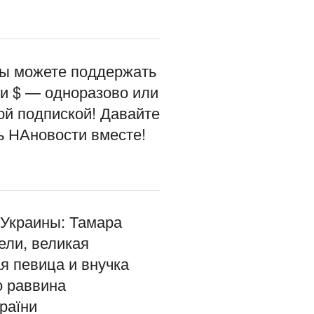
вы можете поддержать
ли $ — одноразово или
ой подпиской! Давайте
ь НАновости вместе!
 Украины: Тамара
ели, великая
я певица и внучка
о раввина
раїни