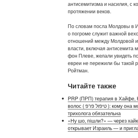
антисемитизма и насилия, с к
протяжении веков.
По словам посла Молдовы в И
о погроме служит важной вех
отношений между Молдовой и
власти, включая антисемита 
фон Плеве, желали увидеть по
евреи не пережили бы такой 
Ройтман.
Читайте также
PRP (ПРП) терапия в Хайфе, 
волос ( טיפול פרפ ): кому она может подойти и почему консультация
трихолога обязательна
«Ну шо, пішли?» — через хай
открывает Израиль — и приг