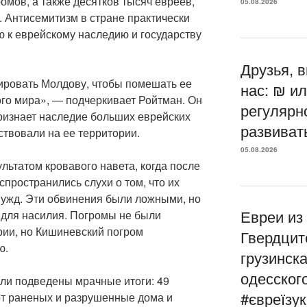
ромов, а также десятков тысяч евреев,
05.08.2026
. Антисемитизм в стране практически
ю к еврейскому наследию и государству
Друзья, 
ировать Молдову, чтобы помешать ее
нас: ₪ и
ого мира», — подчеркивает Ройтман. Он
регулярн
признает наследие больших еврейских
развиват
ствовали на ее территории.
05.08.2026
льтатом кровавого навета, когда после
спространились слухи о том, что их
нужд. Эти обвинения были ложными, но
Евреи из
 для насилия. Погромы не были
рии, но Кишиневский погром
Гвердцит
ю.
грузинска
одесског
ли подведены мрачные итоги: 49
#євреїзук
от раненых и разрушенные дома и