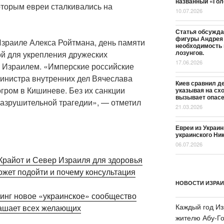
названный «Гол
оторым евреи сталкивались на
10.07.2026
Статья обсужда
фигуры Андрея 
зраиле Алекса Ройтмана, день памяти
необходимость г
лозунгов.
ой для укрепления дружеских
17.06.2026
 Израилем. «Имперские российские
министра внутренних дел Вячеслава
Киев сравнил д
гром в Кишиневе. Без их санкции
указывая на схо
вызывает опасе
разрушительной трагедии», — отметил
21.03.2026
Евреи из Украи
украинского Ни
06.07.2026
Крайот и Север Израиля для здоровья
НОВОСТИ ИЗРА
кинг новое «украинское» сообщество
Каждый год Из
лашает всех желающих
жителю Абу-Го