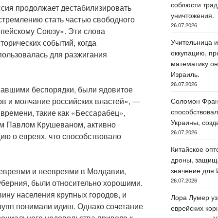
соблюсти трад
оссия продолжает дестабилизировать
уничтожения.
стремлению стать частью свободного
26.07.2026
опейскому Союзу». Эти слова
торических событий, когда
Учительница и
оккупацию, пр
пользовалась для разжигания
математику он
Израиль.
26.07.2026
авшими беспорядки, были ядовитое
ов и молчание российских властей», —
Соломон Фран
способствовал
 времени, такие как «Бессарабец»,
Украины, созд
м Павлом Крушеваном, активно
26.07.2026
ю о евреях, что способствовало
Китайское опт
дроны, защища
евреями и неевреями в Молдавии,
значение для 
26.07.2026
уберния, были относительно хорошими.
ину населения крупных городов, и
Лора Лумер уз
групп понимали идиш. Однако сочетание
еврейских кор
социального недовольства привело к