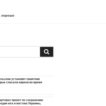
а хорошо
Поиск
льском установят памятник
орые спасали евреев во время
артовал проект по сохранению
едия юга и востока Украины,