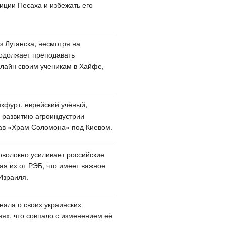
иции Песаха и избежать его
з Луганска, несмотря на
одолжает преподавать
лайн своим ученикам в Хайфе,
кфурт, еврейский учёный,
 развитию агроиндустрии
ав «Храм Соломона» под Киевом.
оволокно усиливает российские
я их от РЭБ, что имеет важное
Израиля.
нала о своих украинских
нях, что совпало с изменением её