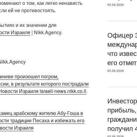
оминают о том, как легко ненависть
05.08.2026
сли ей не противостоять.
ытиях и их значении для
ости Израиля
| Nikk.Agency.
Офицер З
междунар
что извес
его отме
ikk.Agency
05.08.2026
шиневе произошел погром,
ии, в результате которого пострадали
Новости Израиля israeli-news.nikk.co.il
.
Инвестор
прибыль,
хамец арабскому жителю Абу-Гоша в
граждани
юсти традиции Песаха и избежать его
получил 
вости Израиля
05.08.2026