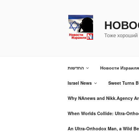
Перейти
к
содержимому
НОВО
Тоже хороший 
החדשות
Новости Израиля 
Israel News
Sweet Turns Bi
Why NAnews and Nikk.Agency Are 
When Worlds Collide: Ultra-Ortho
An Ultra-Orthodox Man, a Wild Be