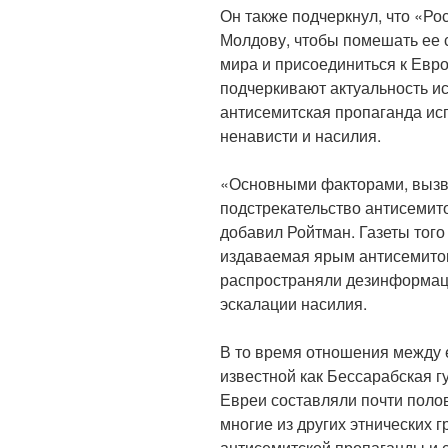
Он также подчеркнул, что «Р
Молдову, чтобы помешать ее 
мира и присоединиться к Евр
подчеркивают актуальность ис
антисемитская пропаганда ис
ненависти и насилия.
«Основными факторами, вызв
подстрекательство антисемит
добавил Ройтман. Газеты того
издаваемая ярым антисемито
распространяли дезинформаци
эскалации насилия.
В то время отношения между 
известной как Бессарабская г
Евреи составляли почти полов
многие из других этнических 
антисемитской пропаганды и 