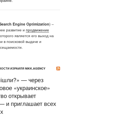
краине.
Search Engine Optimization
) –
нее развитие и
продвижение
которого является его выход на
и в поисковой выдаче и
осещаемости.
ОСТИ ИЗРАИЛЯ NIKK.AGENCY
пішли?» — через
новое «украинское»
во открывает
— и приглашает всех
х