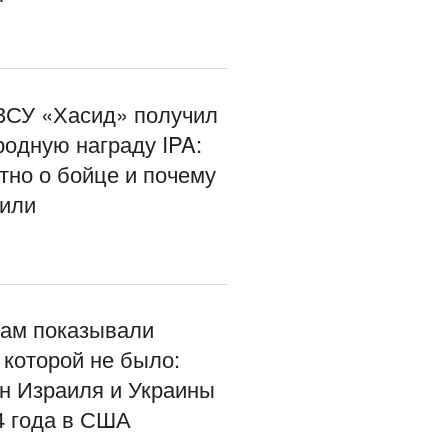
СУ «Хасид» получил
одную награду IPA:
тно о бойце и почему
тили
ам показывали
 которой не было:
н Израиля и Украины
4 года в США