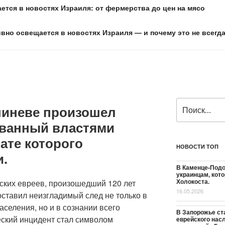
ется в новостях Израиля: от фермерства до цен на мясо
ивно освещается в новостях Израиля — и почему это не всегд
Искать:
ишиневе произошел
ованный властями
тате которого
НОВОСТИ ТОП
и.
В Каменце-Подо
украинцам, кот
Холокоста.
ких евреев, произошедший 120 лет
16.05.2026
 оставил неизгладимый след не только в
аселения, но и в сознании всего
В Запорожье ст
еский инцидент стал символом
еврейского насл