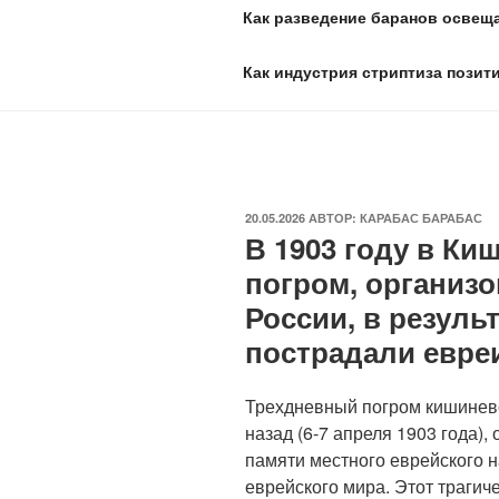
Как разведение баранов освеща
Как индустрия стриптиза позит
ОПУБЛИКОВАНО
20.05.2026
АВТОР:
КАРАБАС БАРАБАС
В 1903 году в К
погром, организ
России, в резуль
пострадали евре
Трехдневный погром кишиневс
назад (6-7 апреля 1903 года),
памяти местного еврейского н
еврейского мира. Этот трагич