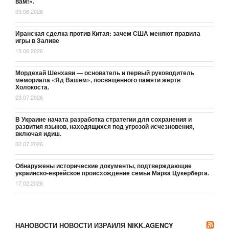
вам!».
09.06.2026
Иранская сделка против Китая: зачем США меняют правила
игры в Заливе
13.06.2026
Мордехай Шенхави — основатель и первый руководитель
мемориала «Яд Вашем», посвящённого памяти жертв
Холокоста.
23.07.2026
В Украине начата разработка стратегии для сохранения и
развития языков, находящихся под угрозой исчезновения,
включая идиш.
02.07.2026
Обнаружены исторические документы, подтверждающие
украинско-еврейское происхождение семьи Марка Цукерберга.
17.02.2026
НАНОВОСТИ НОВОСТИ ИЗРАИЛЯ NIKK.AGENCY