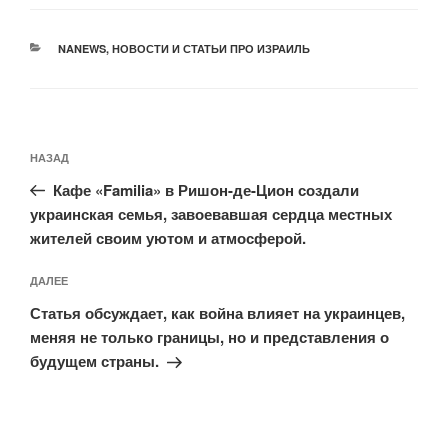
РУБРИКИ
NANEWS
,
НОВОСТИ И СТАТЬИ ПРО ИЗРАИЛЬ
Навигация
Предыдущая
НАЗАД
по
запись:
записям
Кафе «Familia» в Ришон-де-Цион создали
украинская семья, завоевавшая сердца местных
жителей своим уютом и атмосферой.
Следующая
ДАЛЕЕ
запись
Статья обсуждает, как война влияет на украинцев,
меняя не только границы, но и представления о
будущем страны.