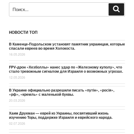
Искать:
Поиск
НОВОСТИ ТОП
В Каменце-Подольском установят памятник украинцам, которые
спасали евреев во время Холокоста.
16.05.2026
FPV-дрон «Хезболлы» нанес удар по «Железному куполу», что
стало тревожным сигналом для Израиля о возможных угрозах.
12.05.2026
В Украине официально разрешили писать «путін», «росія»,
«рф», «кремль» с маленькой буквы.
20.03.2026
Хаим Друкман — еврей из Украины, посвятивший жизнь
изучению Торы, поддержке Израиля и еврейского народа.
02.07.2026