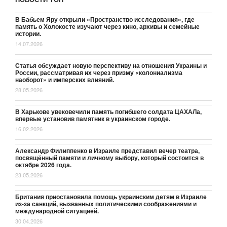
В Бабьем Яру открыли «Пространство исследования», где
память о Холокосте изучают через кино, архивы и семейные
истории.
14.07.2026
Статья обсуждает новую перспективу на отношения Украины и
России, рассматривая их через призму «колониализма
наоборот» и имперских влияний.
28.05.2026
В Харькове увековечили память погибшего солдата ЦАХАЛа,
впервые установив памятник в украинском городе.
16.02.2026
Александр Филиппенко в Израиле представил вечер театра,
посвящённый памяти и личному выбору, который состоится в
октябре 2026 года.
23.05.2026
Британия приостановила помощь украинским детям в Израиле
из-за санкций, вызванных политическими соображениями и
международной ситуацией.
30.04.2026