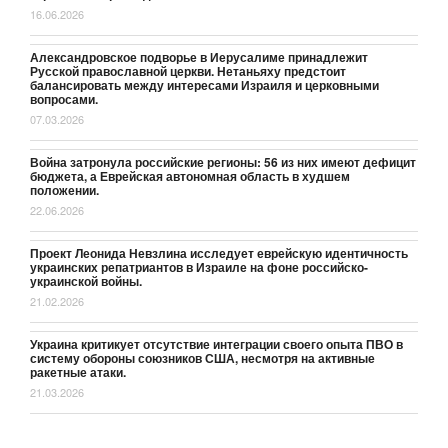
16.06.2026
Александровское подворье в Иерусалиме принадлежит
Русской православной церкви. Нетаньяху предстоит
балансировать между интересами Израиля и церковными
вопросами.
07.03.2026
Война затронула российские регионы: 56 из них имеют дефицит
бюджета, а Еврейская автономная область в худшем
положении.
22.06.2026
Проект Леонида Невзлина исследует еврейскую идентичность
украинских репатриантов в Израиле на фоне российско-
украинской войны.
21.02.2026
Украина критикует отсутствие интеграции своего опыта ПВО в
систему обороны союзников США, несмотря на активные
ракетные атаки.
21.03.2026