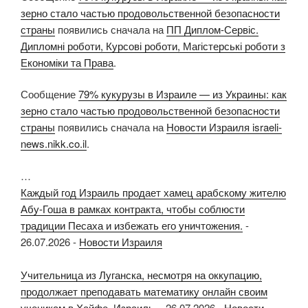
зерно стало частью продовольственной безопасности
страны
появились сначала на
ПП Диплом-Сервіс.
Дипломні роботи, Курсові роботи, Магістерські роботи з
Економіки та Права
.
Сообщение
79% кукурузы в Израиле — из Украины: как
зерно стало частью продовольственной безопасности
страны
появились сначала на
Новости Израиля israeli-
news.nikk.co.il
.
…
Каждый год Израиль продает хамец арабскому жителю
Абу-Гоша в рамках контракта, чтобы соблюсти
традиции Песаха и избежать его уничтожения.
-
26.07.2026
-
Новости Израиля
Учительница из Луганска, несмотря на оккупацию,
продолжает преподавать математику онлайн своим
ученикам в Хайфе, Израиль.
-
26.07.2026
-
Новости