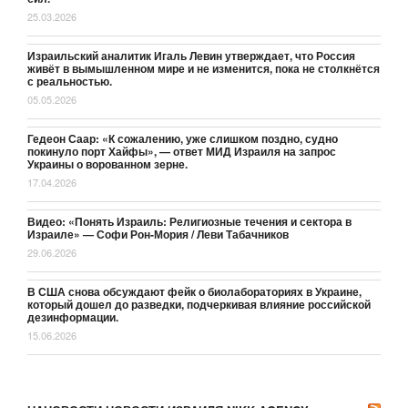
25.03.2026
Израильский аналитик Игаль Левин утверждает, что Россия
живёт в вымышленном мире и не изменится, пока не столкнётся
с реальностью.
05.05.2026
Гедеон Саар: «К сожалению, уже слишком поздно, судно
покинуло порт Хайфы», — ответ МИД Израиля на запрос
Украины о ворованном зерне.
17.04.2026
Видео: «Понять Израиль: Религиозные течения и сектора в
Израиле» — Софи Рон-Мория / Леви Табачников
29.06.2026
В США снова обсуждают фейк о биолабораториях в Украине,
который дошел до разведки, подчеркивая влияние российской
дезинформации.
15.06.2026