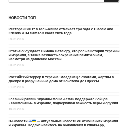
НОВОСТИ ТОП
Ресторан SHO? в Тель-Авиве отмечает три года с Diadele and
Friends и DJ Samso 3 июля 2026 года.
29.06.2026
Статья обсуждает Симона Петлюру, его роль в истории Украины
и Израиля, а также важность сохранения памяти о нем,
несмотря на давление Москвы.
25.05.2026
Российский террор в Украине: младенец с ожогами, жертвы в
Днепре и разрушенные дома от Конотопа до Одессы.
21.05.2026
Главный раввин Украины Моше Асман поддержал бойцов
«Хашмонаим» в Израиле, подчеркивая важность веры и оружия.
10.07.2026
НАновости
— актуальные новости об отношениях Израиля
и Украины. Подписывайтесь на обновления в WhatsApp,