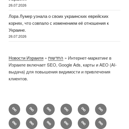
26.07.2026
Лора Лумер узнала о своих украинских еврейских
корнях, что совпало с изменением её отношения к
Украине.
26.07.2026
Новости Израиля
»
החדשות
»
Интернет-маркетинг в
Израиле включает SEO, Google Ads, карты и AEO (AI-
выдача) для повышения видимости и привлечения
клиентов.
החדשות
Новости
Русский
Новости
Политика
Israel
Израиля
Израиля
конфиденциальности
News
Sweet
Why
When
An
Как
Как
от
Turns
NAnews
Worlds
Ultra-
разведение
индустрия