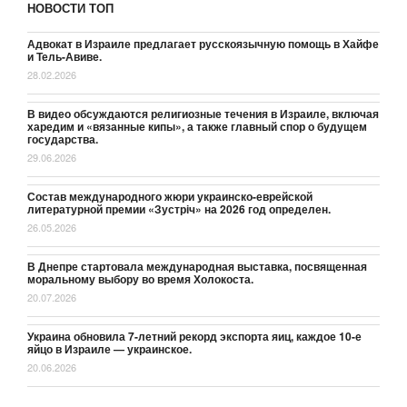
НОВОСТИ ТОП
Адвокат в Израиле предлагает русскоязычную помощь в Хайфе
и Тель-Авиве.
28.02.2026
В видео обсуждаются религиозные течения в Израиле, включая
харедим и «вязанные кипы», а также главный спор о будущем
государства.
29.06.2026
Состав международного жюри украинско-еврейской
литературной премии «Зустріч» на 2026 год определен.
26.05.2026
В Днепре стартовала международная выставка, посвященная
моральному выбору во время Холокоста.
20.07.2026
Украина обновила 7-летний рекорд экспорта яиц, каждое 10-е
яйцо в Израиле — украинское.
20.06.2026