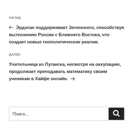
Навигация
Предыдущая
НАЗАД
по
запись:
записям
Эрдоган поддерживает Зеленского, способствуя
вытеснению России с Ближнего Востока, что
создает новые геополитические реалии.
Следующая
ДАЛЕЕ
запись
Учительница из Луганска, несмотря на оккупацию,
продолжает преподавать математику своим
ученикам в Хайфе онлайн.
Искать:
Поиск