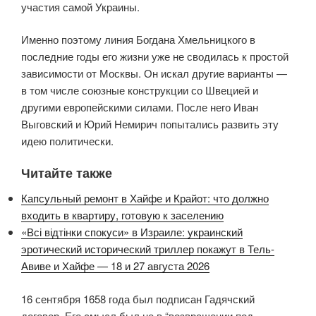
участия самой Украины.
Именно поэтому линия Богдана Хмельницкого в
последние годы его жизни уже не сводилась к простой
зависимости от Москвы. Он искал другие варианты —
в том числе союзные конструкции со Швецией и
другими европейскими силами. После него Иван
Выговский и Юрий Немирич попытались развить эту
идею политически.
Читайте также
Капсульный ремонт в Хайфе и Крайот: что должно
входить в квартиру, готовую к заселению
«Всі відтінки спокуси» в Израиле: украинский
эротический исторический триллер покажут в Тель-
Авиве и Хайфе — 18 и 27 августа 2026
16 сентября 1658 года был подписан Гадячский
договор. Его смысл был не в “возвращении под