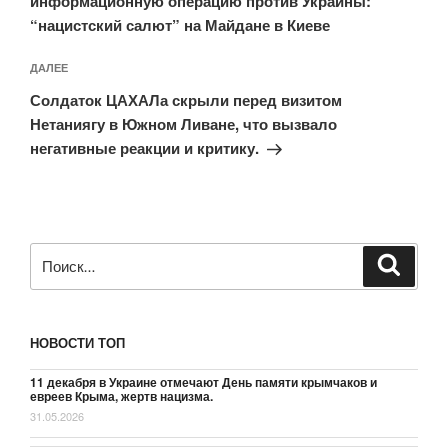
информационную операцию против Украины:
“нацистский салют” на Майдане в Киеве
Следующая
ДАЛЕЕ
запись
Солдаток ЦАХАЛа скрыли перед визитом
Нетаниягу в Южном Ливане, что вызвало
негативные реакции и критику.
Искать:
Поиск
НОВОСТИ ТОП
11 декабря в Украине отмечают День памяти крымчаков и
евреев Крыма, жертв нацизма.
31.05.2026