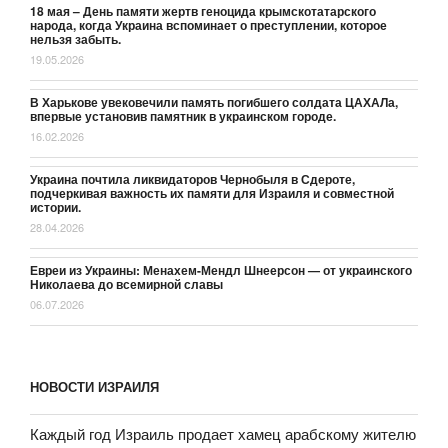
18 мая – День памяти жертв геноцида крымскотатарского
народа, когда Украина вспоминает о преступлении, которое
нельзя забыть.
19.05.2026
В Харькове увековечили память погибшего солдата ЦАХАЛа,
впервые установив памятник в украинском городе.
16.02.2026
Украина почтила ликвидаторов Чернобыля в Сдероте,
подчеркивая важность их памяти для Израиля и совместной
истории.
28.04.2026
Евреи из Украины: Менахем-Мендл Шнеерсон — от украинского
Николаева до всемирной славы
06.07.2026
НОВОСТИ ИЗРАИЛЯ
Каждый год Израиль продает хамец арабскому жителю