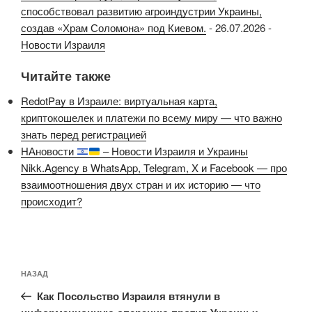
способствовал развитию агроиндустрии Украины,
создав «Храм Соломона» под Киевом.
-
26.07.2026
-
Новости Израиля
Читайте также
RedotPay в Израиле: виртуальная карта,
криптокошелек и платежи по всему миру — что важно
знать перед регистрацией
НАновости
– Новости Израиля и Украины
Nikk.Agency в WhatsApp, Telegram, X и Facebook — про
взаимоотношения двух стран и их историю — что
происходит?
Навигация
Предыдущая
НАЗАД
по
запись:
записям
Как Посольство Израиля втянули в