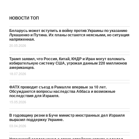
НОВОСТИ ТОП
Беларусь может вступить в войну против Украины по указанию
Лукашенко и Путина. Их планы остаются неясными, но ситуация
напряженная.
20.05.2026
Трамп заявил, что Россия, Китай, КНДР и Иран могут взломать
избирательную систему США, угрожая данным 220 миллионов
американцев.
18.07.2026
ФАТХ проводит съезд в Рамалле впервые за 10 лет.
Обсуждаются вопросы наследства Аббаса и возможные
последствия для Израиля.
15.05.2026
В годовщину резни в Буче министр иностранных дел Израиля
выразил поддержку Украине.
03.04.2026
Украинский солдат узнал о своих еврейских корнях и сделал