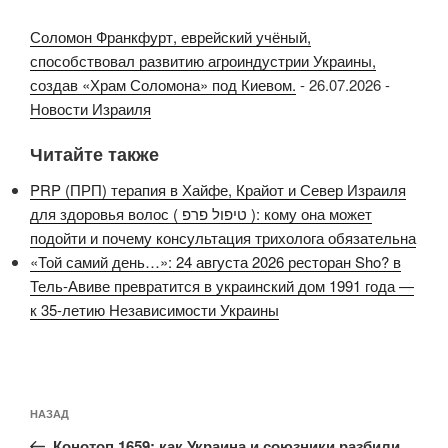
Соломон Франкфурт, еврейский учёный,
способствовал развитию агроиндустрии Украины,
создав «Храм Соломона» под Киевом.
-
26.07.2026
-
Новости Израиля
Читайте также
PRP (ПРП) терапия в Хайфе, Крайот и Север Израиля
для здоровья волос ( טיפול פרפ ): кому она может
подойти и почему консультация трихолога обязательна
«Той самий день…»: 24 августа 2026 ресторан Sho? в
Тель-Авиве превратится в украинский дом 1991 года —
к 35-летию Независимости Украины
Навигация
Предыдущая
НАЗАД
по
запись:
Конотоп 1659: как Украина и союзники разбили