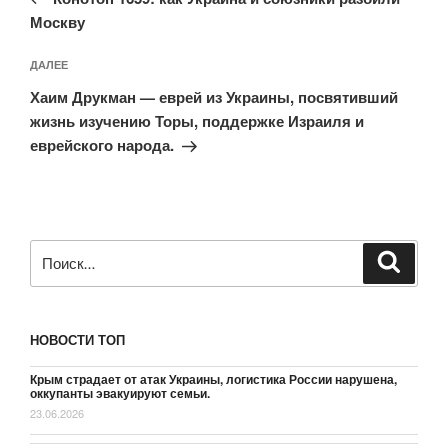
записям
Москву
Следующая
ДАЛЕЕ
запись
Хаим Друкман — еврей из Украины, посвятивший
жизнь изучению Торы, поддержке Израиля и
еврейского народа.
Искать:
Поиск
НОВОСТИ ТОП
Крым страдает от атак Украины, логистика России нарушена,
оккупанты эвакуируют семьи.
23.06.2026