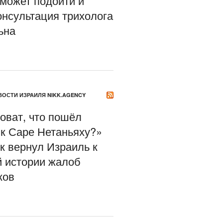
 может подойти и
онсультация трихолога
ьна
ОСТИ ИЗРАИЛЯ NIKK.AGENCY
оват, что пошёл
 к Саре Нетаньяху?»
к вернул Израиль к
й истории жалоб
ков