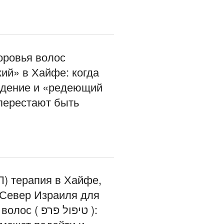
оровья волос
ий» в Хайфе: когда
адение и «редеющий
перестают быть
) терапия в Хайфе,
 Север Израиля для
( טיפול פרפ ):