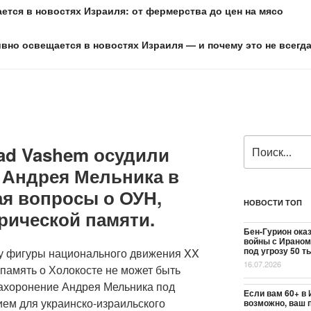
ется в новостях Израиля: от фермерства до цен на мясо
ивно освещается в новостях Израиля — и почему это не всегд
Искать:
ad Vashem осудили
 Андрея Мельника в
ая вопросы о ОУН,
НОВОСТИ ТОП
рической памяти.
Бен-Гурион ока
войны с Ираном
под угрозу 50 т
у фигуры национального движения XX
16.07.2026
 память о Холокосте не может быть
ахоронение Андрея Мельника под
Если вам 60+ в 
ем для украинско-израильского
возможно, ваш 