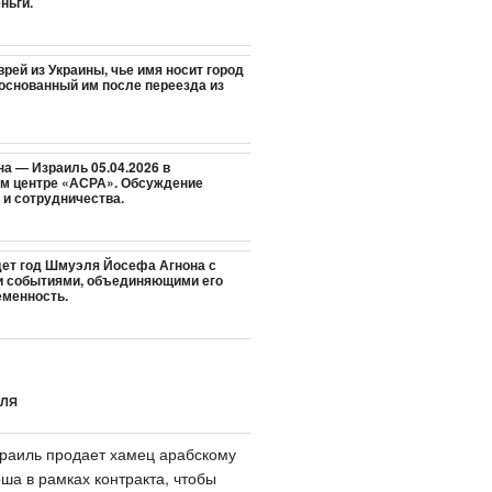
ньги.
рей из Украины, чье имя носит город
 основанный им после переезда из
а — Израиль 05.04.2026 в
м центре «АСРА». Обсуждение
 и сотрудничества.
дет год Шмуэля Йосефа Агнона с
и событиями, объединяющими его
еменность.
ИЛЯ
раиль продает хамец арабскому
ша в рамках контракта, чтобы