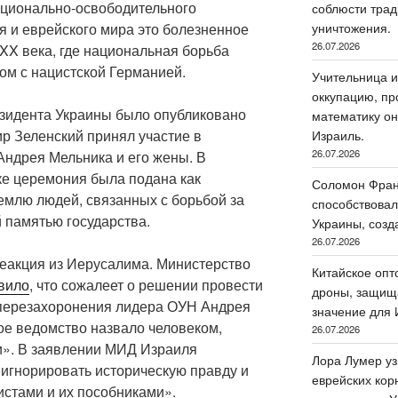
ационально-освободительного
соблюсти трад
я и еврейского мира это болезненное
уничтожения.
26.07.2026
XX века, где национальная борьба
ом с нацистской Германией.
Учительница и
оккупацию, пр
резидента Украины было опубликовано
математику он
р Зеленский принял участие в
Израиль.
26.07.2026
ндрея Мельника и его жены. В
е церемония была подана как
Соломон Фран
емлю людей, связанных с борьбой за
способствовал
 памятью государства.
Украины, созд
26.07.2026
реакция из Иерусалима. Министерство
Китайское опт
вило
, что сожалеет о решении провести
дроны, защища
перезахоронения лидера ОУН Андрея
значение для 
ое ведомство назвало человеком,
26.07.2026
и». В заявлении МИД Израиля
Лора Лумер уз
 игнорировать историческую правду и
еврейских кор
истами и их пособниками».