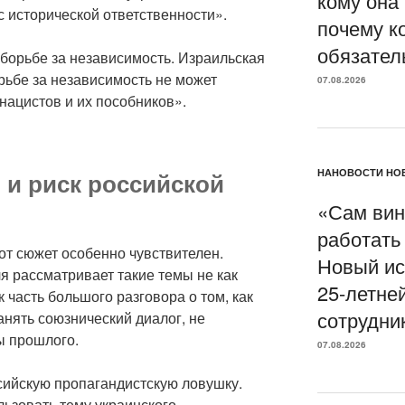
кому она
с исторической ответственности».
почему к
обязател
 борьбе за независимость. Израильская
орьбе за независимость не может
07.08.2026
нацистов и их пособников».
НАНОВОСТИ НОВ
 и риск российской
«Сам вин
работать
от сюжет особенно чувствителен.
Новый ис
 рассматривает такие темы не как
25-летне
к часть большого разговора о том, как
сотрудни
анять союзнический диалог, не
ы прошлого.
07.08.2026
сийскую пропагандистскую ловушку.
ьзовать тему украинского