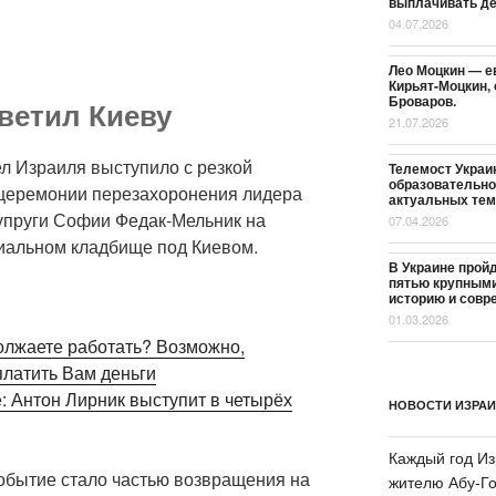
выплачивать де
04.07.2026
Лео Моцкин — ев
Кирьят-Моцкин,
Броваров.
ветил Киеву
21.07.2026
л Израиля выступило с резкой
Телемост Украин
образовательно
 церемонии перезахоронения лидера
актуальных тем
упруги Софии Федак-Мельник на
07.04.2026
альном кладбище под Киевом.
В Украине прой
пятью крупным
историю и совр
01.03.2026
олжаете работать? Возможно,
латить Вам деньги
: Антон Лирник выступит в четырёх
НОВОСТИ ИЗРА
Каждый год Из
событие стало частью возвращения на
жителю Абу-Го