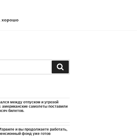
а хорошо
Поиск
зался между отпуском и угрозой
: американские самолеты поставили
ысяч билетов.
Израиле и вы продолжаете работать,
пенсионный фонд уже готов