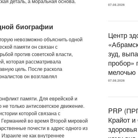
кая деталь, а моральная основа.
07.08.2026
дной биографии
Центр зд
торую невозможно объяснить одной
«Абрaмск
еской памяти он связан с
зуд, вып
ьбой против советской власти,
ей, которая рассматривала
пробор» 
авную цель. После раскола
мелочью
оналистов он возглавлял
07.08.2026
онфликт памяти. Для еврейской и
 не только антисоветское движение.
PRP (ПРП
истории которой связана с
Крайот и
й Германией во время Второй мировой
здоровья волос 
рственные почести в адрес одного из
 Израиле не как внутреннее