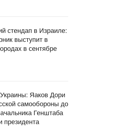
ий стендап в Израиле:
рник выступит в
городах в сентябре
 Украины: Яаков Дори
сской самообороны до
начальника Генштаба
и президента