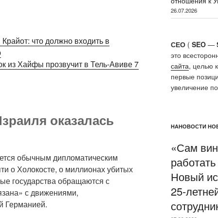
отношения к У
26.07.2026
Крайот: что должно входить в
СЕО
(
SEO
—
ю
это всесторон
рок из Хайфы прозвучит в Тель-Авиве 7
сайта
, целью 
первые позици
увеличение п
Израиля оказалась
НАНОВОСТИ НОВ
«Сам вин
яется обычным дипломатическим
работать
яти о Холокосте, о миллионах убитых
Новый ис
ные государства обращаются с
25-летне
язана» с движениями,
сотрудни
й Германией.