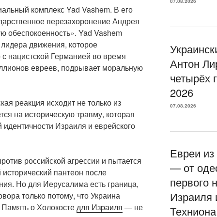
07.08.2026
иальный комплекс Yad Vashem. В его
сударственное перезахоронение Андрея
ю обеспокоенность». Yad Vashem
 лидера движения, которое
Украинск
 с нацистской Германией во время
Антон Ли
ллионов евреев, подрывает моральную
четырёх 
2026
ая реакция исходит не только из
07.08.2026
тся на историческую травму, которая
й идентичности Израиля и еврейского
Евреи из
против российской агрессии и пытается
— от оде
 исторический пантеон после
первого 
ния. Но для Иерусалима есть граница,
Израиля 
овора только потому, что Украина
. Память о Холокосте
для Израиля
— не
Техниона