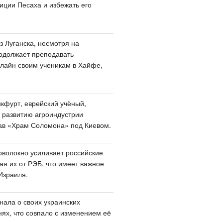
иции Песаха и избежать его
з Луганска, несмотря на
одолжает преподавать
лайн своим ученикам в Хайфе,
кфурт, еврейский учёный,
 развитию агроиндустрии
ав «Храм Соломона» под Киевом.
оволокно усиливает российские
я их от РЭБ, что имеет важное
Израиля.
нала о своих украинских
нях, что совпало с изменением её