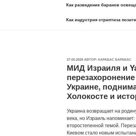
Как разведение баранов освеща
Как индустрия стриптиза позит
ОПУБЛИКОВАНО
27.05.2026
АВТОР:
КАРАБАС БАРАБАС
МИД Израиля и Y
перезахоронение
Украине, подним
Холокосте и исто
Украина возвращает на родин
века, но Израиль напоминает:
второстепенной темой. Перез
Киевом стало новым испытани