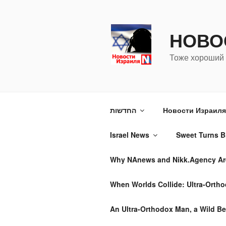
Перейти
к
содержимому
НОВО
Тоже хороший 
החדשות
Новости Израиля 
Israel News
Sweet Turns Bi
Why NAnews and Nikk.Agency Are 
When Worlds Collide: Ultra-Ortho
An Ultra-Orthodox Man, a Wild Be