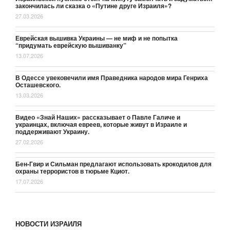
закончилась ли сказка о «Путине друге Израиля»?
27.03.2026
Еврейская вышивка Украины — не миф и не попытка
“придумать еврейскую вышиванку”
13.07.2026
В Одессе увековечили имя Праведника народов мира Генриха
Осташевского.
13.03.2026
Видео «Знай Наших» рассказывает о Павле Галиче и
украинцах, включая евреев, которые живут в Израиле и
поддерживают Украину.
27.02.2026
Бен-Гвир и Сильман предлагают использовать крокодилов для
охраны террористов в тюрьме Кциот.
17.07.2026
НОВОСТИ ИЗРАИЛЯ