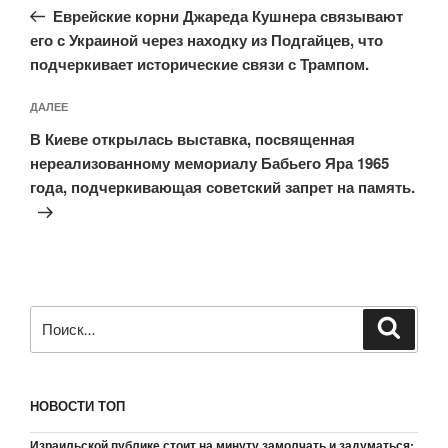
запись:
записям
Еврейские корни Джареда Кушнера связывают
его с Украиной через находку из Подгайцев, что
подчеркивает исторические связи с Трампом.
Следующая
ДАЛЕЕ
запись
В Киеве открылась выставка, посвященная
нереализованному мемориалу Бабьего Яра 1965
года, подчеркивающая советский запрет на память.
Искать:
Поиск
НОВОСТИ ТОП
Израильской публике стоит на минуту замолчать и задуматься: