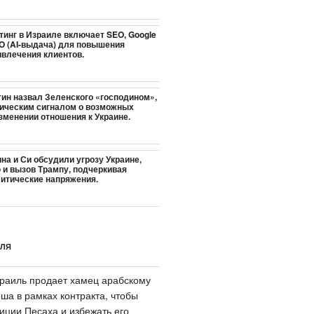
тинг в Израиле включает SEO, Google
EO (AI-выдача) для повышения
ивлечения клиентов.
тин назвал Зеленского «господином»,
тическим сигналом о возможных
зменении отношения к Украине.
на и Си обсудили угрозу Украине,
 и вызов Трампу, подчеркивая
итические напряжения.
ИЛЯ
раиль продает хамец арабскому
ша в рамках контракта, чтобы
иции Песаха и избежать его