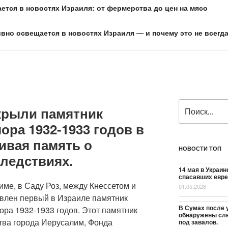
ется в новостях Израиля: от фермерства до цен на мясо
ивно освещается в новостях Израиля — и почему это не всегд
Искать:
крыли памятник
ра 1932-1933 годов в
ивая память о
НОВОСТИ ТОП
следствиях.
14 мая в Украин
спасавших евре
име, в Саду Роз, между Кнессетом и
01.05.2026
влен первый в Израиле памятник
В Сумах после 
ора 1932-1933 годов. Этот памятник
обнаружены сле
ства города Иерусалим, Фонда
под завалов.