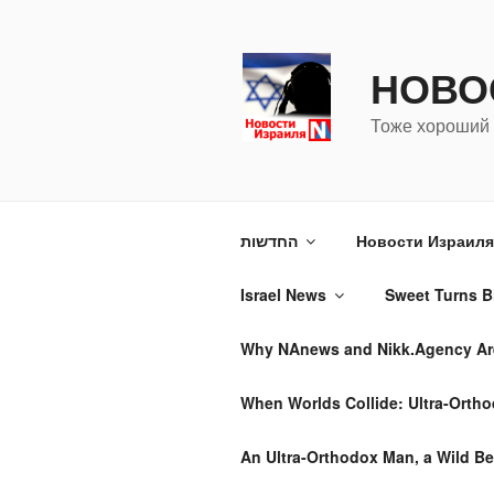
Перейти
к
содержимому
НОВО
Тоже хороший 
החדשות
Новости Израиля 
Israel News
Sweet Turns Bi
Why NAnews and Nikk.Agency Are 
When Worlds Collide: Ultra-Ortho
An Ultra-Orthodox Man, a Wild Be