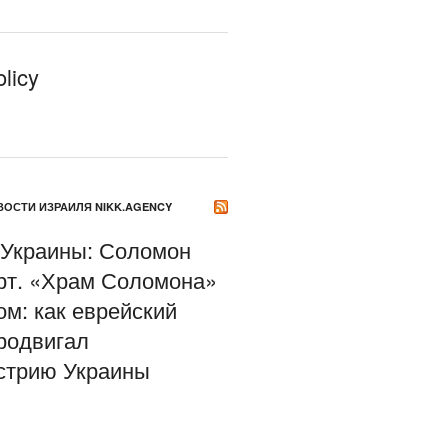
licy
ОСТИ ИЗРАИЛЯ NIKK.AGENCY
 Украины: Соломон
т. «Храм Соломона»
ом: как еврейский
родвигал
стрию Украины