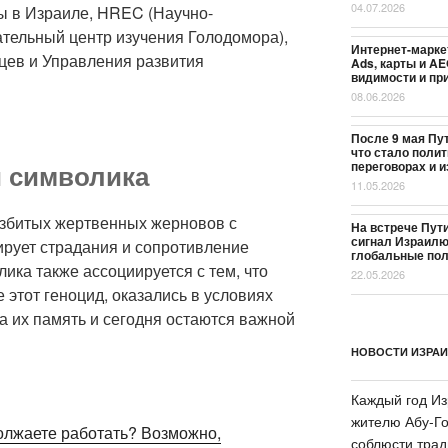
04.07.2026
ы в Израиле, HREC (Научно-
ательный центр изучения Голодомора),
Интернет-марке
цев и Управления развития
Ads, карты и A
видимости и пр
08.06.2026
После 9 мая Пу
что стало поли
и символика
переговорах и и
11.05.2026
азбитых жертвенных жерновов с
На встрече Пути
сигнал Израилю
ирует страдания и сопротивление
глобальные пол
ика также ассоциируется с тем, что
22.05.2026
этот геноцид, оказались в условиях
 а их память и сегодня остаются важной
НОВОСТИ ИЗРА
Каждый год Из
жителю Абу-Го
олжаете работать? Возможно,
соблюсти трад