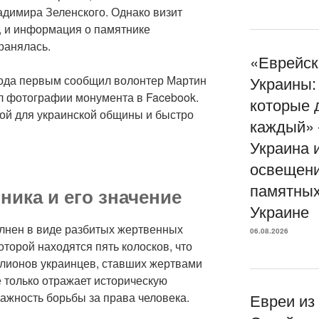
адимира Зеленского. Однако визит
, и информация о памятнике
ранялась.
«Еврейск
года первым сообщил волонтер Мартин
Украины:
л фотографии монумента в Facebook.
которые 
мой для украинской общины и быстро
каждый»
Украина 
освещени
памятных
ика и его значение
Украине
лнен в виде разбитых жертвенных
06.08.2026
оторой находятся пять колосков, что
лионов украинцев, ставших жертвами
 только отражает историческую
важность борьбы за права человека.
Евреи из