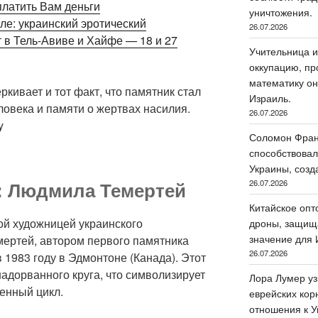
латить Вам деньги
уничтожения.
иле: украинский эротический
26.07.2026
 в Тель-Авиве и Хайфе — 18 и 27
Учительница и
оккупацию, пр
математику он
кивает и тот факт, что памятник стал
Израиль.
овека и памяти о жертвах насилия.
26.07.2026
y
Соломон Фран
способствовал
Украины, созд
: Людмила Темертей
26.07.2026
Китайское опт
ой художницей украинского
дроны, защища
значение для 
ертей, автором первого памятника
26.07.2026
 1983 году в Эдмонтоне (Канада). Этот
адорванного круга, что символизирует
Лора Лумер уз
енный цикл.
еврейских кор
отношения к У