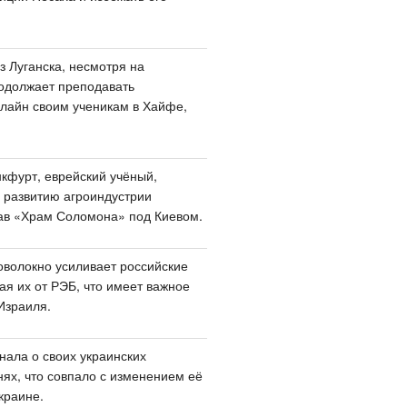
з Луганска, несмотря на
одолжает преподавать
лайн своим ученикам в Хайфе,
кфурт, еврейский учёный,
 развитию агроиндустрии
ав «Храм Соломона» под Киевом.
оволокно усиливает российские
я их от РЭБ, что имеет важное
Израиля.
нала о своих украинских
нях, что совпало с изменением её
краине.