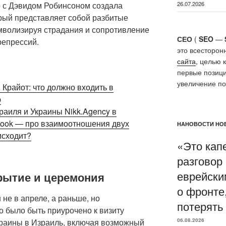
 с Дэвидом Робинсоном создала
26.07.2026
рый представляет собой разбитые
имволизируя страдания и сопротивление
СЕО
(
SEO
—
репрессий.
это всесторон
сайта
, целью 
первые позици
увеличение п
Крайот: что должно входить в
ю
раиля и Украины Nikk.Agency в
ebook — про взаимоотношения двух
НАНОВОСТИ НОВ
исходит?
«Это кап
разговор
еврейски
рытие и церемония
о фронте,
не в апреле, а раньше, но
потерять
 было быть приурочено к визиту
раины в Израиль, включая возможный
06.08.2026