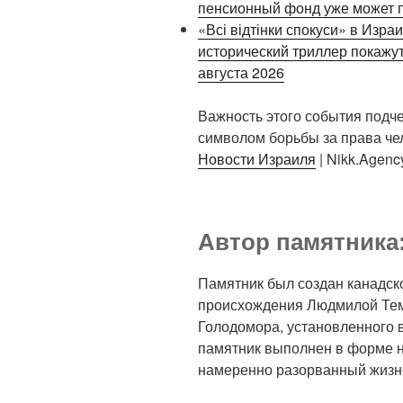
пенсионный фонд уже может п
«Всі відтінки спокуси» в Изра
исторический триллер покажут
августа 2026
Важность этого события подчер
символом борьбы за права чел
Новости Израиля
| Nikk.Agenc
Автор памятника
Памятник был создан канадск
происхождения Людмилой Тем
Голодомора, установленного в
памятник выполнен в форме н
намеренно разорванный жизн