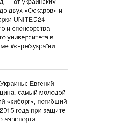
д — от украинских
до двух «Оскаров» и
орки UNITED24
го и спонсорства
го университета в
ме #євреїзукраїни
 Украины: Евгений
цина, самый молодой
ий «киборг», погибший
 2015 года при защите
о аэропорта