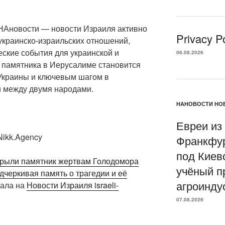
НАновости — новости Израиля активно
Privacy Po
краинско-израильских отношений,
еские события для украинской и
06.08.2026
 памятника в Иерусалиме становится
Украины и ключевым шагом в
й между двумя народами.
НАНОВОСТИ НОВ
Евреи из
ikk.Agency
Франкфур
под Киев
крыли памятник жертвам Голодомора
учёный п
одчеркивая память о трагедии и её
агроинду
чала на
Новости Израиля israeli-
07.08.2026