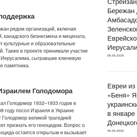
Стрейзан
Бережан 
 поддержка
Амбасад
Зеленско
жан рядом организаций, включая
, канадского бизнесмена и мецената,
Еврейско
т культурные и образовательные
Иерусали
й. Также в проекте принимали участие
06.08.2026
 Иерусалима, сыгравшие ключевую
ке памятника.
Евреи из
Израилем Голодомора
«Беня» Я
украинск
ал Голодомор 1932–1933 годов в
08 году посол Израиля в Украине
в январе
т Голодомор великой трагедией
Донецког
жет признать его геноцидом. Вопрос о
06.08.2026
ноцида остается открытым и вызывает