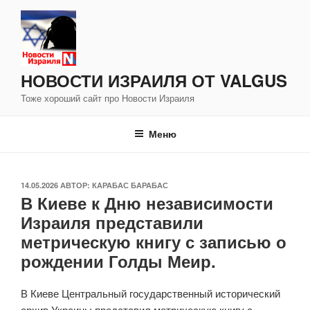
Перейти
к
содержимому
НОВОСТИ ИЗРАИЛЯ ОТ VALGUS
Тоже хороший сайт про Новости Израиля
Меню
ОПУБЛИКОВАНО
14.05.2026
АВТОР:
КАРАБАС БАРАБАС
В Киеве к Дню независимости
Израиля представили
метрическую книгу с записью о
рождении Голды Меир.
В Киеве Центральный государственный исторический
архив Украины представил метрическую книгу с