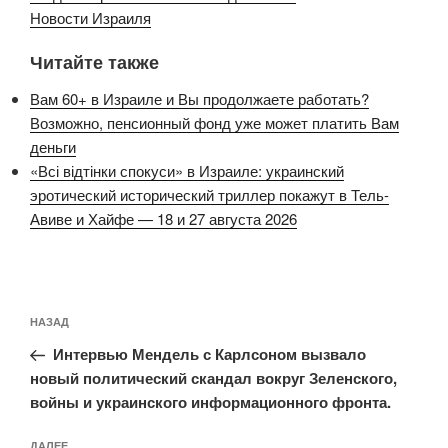
Новости Израиля
Читайте также
Вам 60+ в Израиле и Вы продолжаете работать?
Возможно, пенсионный фонд уже может платить Вам
деньги
«Всі відтінки спокуси» в Израиле: украинский
эротический исторический триллер покажут в Тель-
Авиве и Хайфе — 18 и 27 августа 2026
Навигация
Предыдущая
НАЗАД
по
запись:
записям
Интервью Мендель с Карлсоном вызвало
новый политический скандал вокруг Зеленского,
войны и украинского информационного фронта.
Следующая
ДАЛЕЕ