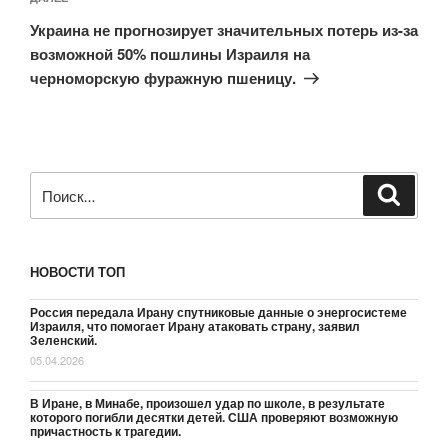
запись
Украина не прогнозирует значительных потерь из-за
возможной 50% пошлины Израиля на
черноморскую фуражную пшеницу.
Искать:
Поиск
НОВОСТИ ТОП
Россия передала Ирану спутниковые данные о энергосистеме
Израиля, что помогает Ирану атаковать страну, заявил
Зеленский.
05.04.2026
В Иране, в Минабе, произошел удар по школе, в результате
которого погибли десятки детей. США проверяют возможную
причастность к трагедии.