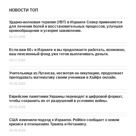
НОВОСТИ ТОП
Ударно-волновая терапия (УВТ) в Израиле Север применяется
для лечения болей и восстановительных процессов, улучшая
кровообращение и ускоряя заживление.
04.03.2026
Если вам 60+ в Израиле и вы продолжаете работать, возможно,
ваш пенсионный фонд уже готов выплачивать деньги.
05.07.2026
Учительница из Луганска, несмотря на оккупацию, продолжает
преподавать математику своим ученикам в Хайфе онлайн.
09.06.2026
Еврейские памятники Украины переводят в цифровой формат,
чтобы сохранить их от разрушений в условиях войны.
08.06.2026
США изменили подход к Израилю. Politico сообщает о новом
кризисе в отношениях Трампа и Нетаниягу.
29.06.2026