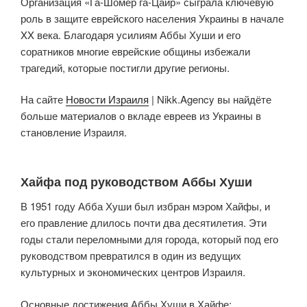
Организация «Га-Шомер га-Цаир» сыграла ключевую
роль в защите еврейского населения Украины в начале
XX века. Благодаря усилиям Аббы Хуши и его
соратников многие еврейские общины избежали
трагедий, которые постигли другие регионы.
На сайте
Новости Израиля
| Nikk.Agency вы найдёте
больше материалов о вкладе евреев из Украины в
становление Израиля.
Хайфа под руководством Аббы Хуши
В 1951 году Абба Хуши был избран мэром Хайфы, и
его правление длилось почти два десятилетия. Эти
годы стали переломными для города, который под его
руководством превратился в один из ведущих
культурных и экономических центров Израиля.
Основные достижения Аббы Хуши в Хайфе: