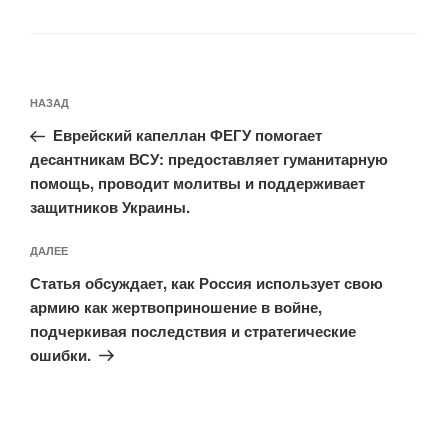
Навигация
Предыдущая
НАЗАД
по
запись:
записям
Еврейский капеллан ФЕГУ помогает
десантникам ВСУ: предоставляет гуманитарную
помощь, проводит молитвы и поддерживает
защитников Украины.
Следующая
ДАЛЕЕ
запись
Статья обсуждает, как Россия использует свою
армию как жертвоприношение в войне,
подчеркивая последствия и стратегические
ошибки.