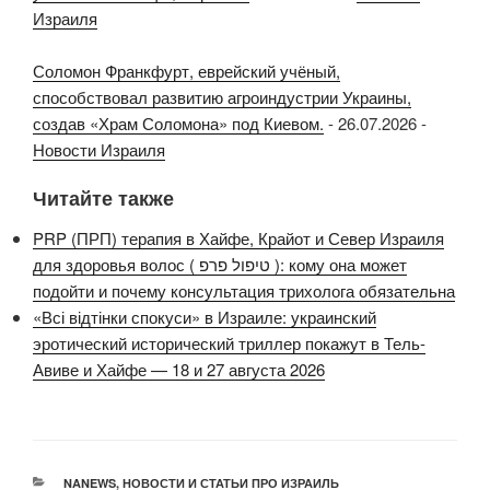
Израиля
Соломон Франкфурт, еврейский учёный,
способствовал развитию агроиндустрии Украины,
создав «Храм Соломона» под Киевом.
-
26.07.2026
-
Новости Израиля
Читайте также
PRP (ПРП) терапия в Хайфе, Крайот и Север Израиля
для здоровья волос ( טיפול פרפ ): кому она может
подойти и почему консультация трихолога обязательна
«Всі відтінки спокуси» в Израиле: украинский
эротический исторический триллер покажут в Тель-
Авиве и Хайфе — 18 и 27 августа 2026
РУБРИКИ
NANEWS
,
НОВОСТИ И СТАТЬИ ПРО ИЗРАИЛЬ