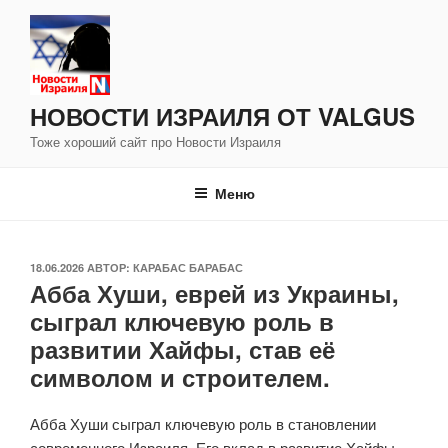
Перейти
к
содержимому
НОВОСТИ ИЗРАИЛЯ ОТ VALGUS
Тоже хороший сайт про Новости Израиля
Меню
ОПУБЛИКОВАНО
18.06.2026
АВТОР:
КАРАБАС БАРАБАС
Абба Хуши, еврей из Украины,
сыграл ключевую роль в
развитии Хайфы, став её
символом и строителем.
Абба Хуши сыграл ключевую роль в становлении
современного Израиля. Его вклад в развитие Хайфы,