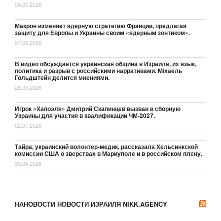
04.07.2026
Макрон изменяет ядерную стратегию Франции, предлагая
защиту для Европы и Украины своим «ядерным зонтиком».
07.03.2026
В видео обсуждается украинская община в Израиле, их язык,
политика и разрыв с российскими нарративами. Міхаель
Гольдштейн делится мнениями.
28.05.2026
Игрок «Хапоэля» Дмитрий Скапинцев вызван в сборную
Украины для участия в квалификации ЧМ-2027.
02.07.2026
Тайра, украинский волонтер-медик, рассказала Хельсинкской
комиссии США о зверствах в Мариуполе и в российском плену.
30.04.2026
НАНОВОСТИ НОВОСТИ ИЗРАИЛЯ NIKK.AGENCY