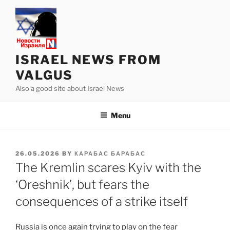
Skip
to
content
ISRAEL NEWS FROM
VALGUS
Also a good site about Israel News
Menu
POSTED
26.05.2026
BY
КАРАБАС БАРАБАС
ON
The Kremlin scares Kyiv with the
‘Oreshnik’, but fears the
consequences of a strike itself
Russia is once again trying to play on the fear