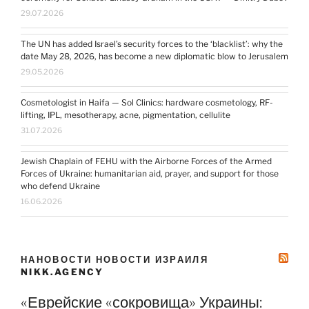
29.07.2026
The UN has added Israel’s security forces to the ‘blacklist’: why the
date May 28, 2026, has become a new diplomatic blow to Jerusalem
29.05.2026
Cosmetologist in Haifa — Sol Clinics: hardware cosmetology, RF-
lifting, IPL, mesotherapy, acne, pigmentation, cellulite
31.07.2026
Jewish Chaplain of FEHU with the Airborne Forces of the Armed
Forces of Ukraine: humanitarian aid, prayer, and support for those
who defend Ukraine
16.06.2026
НАНОВОСТИ НОВОСТИ ИЗРАИЛЯ
NIKK.AGENCY
«Еврейские «сокровища» Украины: