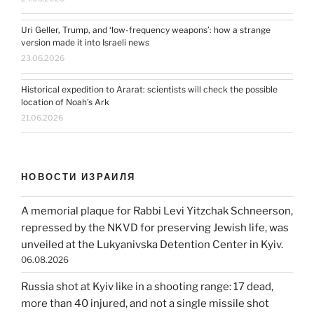
Uri Geller, Trump, and ‘low-frequency weapons’: how a strange
version made it into Israeli news
23.06.2026
Historical expedition to Ararat: scientists will check the possible
location of Noah’s Ark
21.06.2026
НОВОСТИ ИЗРАИЛЯ
A memorial plaque for Rabbi Levi Yitzchak Schneerson,
repressed by the NKVD for preserving Jewish life, was
unveiled at the Lukyanivska Detention Center in Kyiv.
06.08.2026
Russia shot at Kyiv like in a shooting range: 17 dead,
more than 40 injured, and not a single missile shot