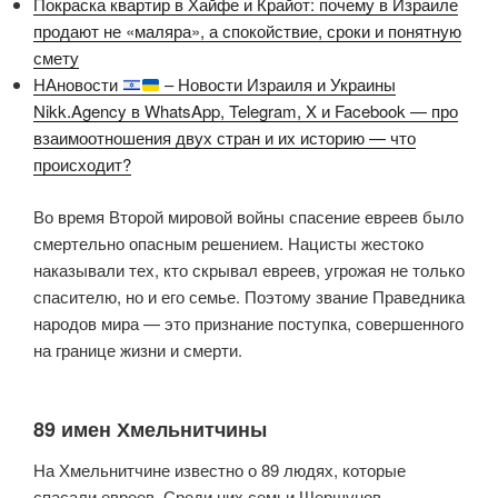
Покраска квартир в Хайфе и Крайот: почему в Израиле
продают не «маляра», а спокойствие, сроки и понятную
смету
НАновости
– Новости Израиля и Украины
Nikk.Agency в WhatsApp, Telegram, X и Facebook — про
взаимоотношения двух стран и их историю — что
происходит?
Во время Второй мировой войны спасение евреев было
смертельно опасным решением. Нацисты жестоко
наказывали тех, кто скрывал евреев, угрожая не только
спасителю, но и его семье. Поэтому звание Праведника
народов мира — это признание поступка, совершенного
на границе жизни и смерти.
89 имен Хмельнитчины
На Хмельнитчине известно о 89 людях, которые
спасали евреев. Среди них семьи Шершунов,