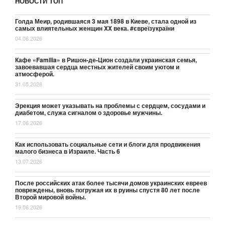
НОВОСТИ ТОП
Голда Меир, родившаяся 3 мая 1898 в Киеве, стала одной из
самых влиятельных женщин XX века. #євреїзукраїни
04.06.2026
Кафе «Familia» в Ришон-де-Цион создали украинская семья,
завоевавшая сердца местных жителей своим уютом и
атмосферой.
31.05.2026
Эрекция может указывать на проблемы с сердцем, сосудами и
диабетом, служа сигналом о здоровье мужчины.
17.06.2026
Как использовать социальные сети и блоги для продвижения
малого бизнеса в Израиле. Часть 6
13.07.2026
После российских атак более тысячи домов украинских евреев
повреждены, вновь погружая их в руины спустя 80 лет после
Второй мировой войны.
19.06.2026