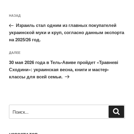
Навигация
Предыдущая
НАЗАД
по
запись:
записям
Израиль стал одним из главных покупателей
украинской муки и круп, согласно данным экспорта
на 2025/26 год.
Следующая
ДАЛЕЕ
запись
30 мая 2026 года в Тель-Авиве пройдет «Травневі
Сходини»: украинская весна, книги и мастер-
классы для всей семьи.
Искать:
Поиск