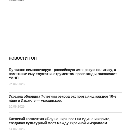
НОВОСТИ ТОП
Булгаков символизирует российскую имперскую политику, а
памятники ему служат инструментом пропаганды, заключает
УИНП.
25.06.2026
Украина обновила 7-летний рекорд экспорта яиц, каждое 10-е
яйцо в Израиле — украинское.
20.06.2026
Киевский коллектив «Боу нашир» поет на идише и иврите,
создавая культурный мост между Украиной и Израилем.
14.06.2026