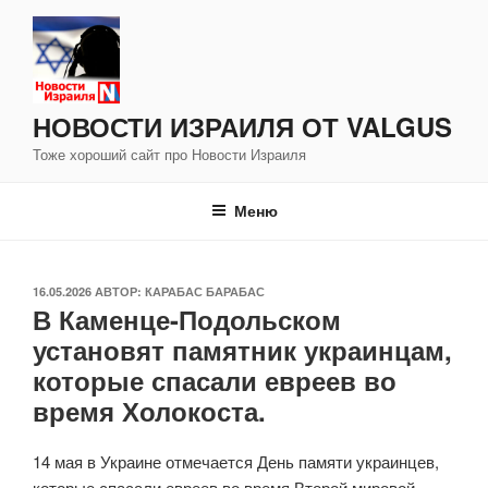
Перейти
к
содержимому
НОВОСТИ ИЗРАИЛЯ ОТ VALGUS
Тоже хороший сайт про Новости Израиля
Меню
ОПУБЛИКОВАНО
16.05.2026
АВТОР:
КАРАБАС БАРАБАС
В Каменце-Подольском
установят памятник украинцам,
которые спасали евреев во
время Холокоста.
14 мая в Украине отмечается День памяти украинцев,
которые спасали евреев во время Второй мировой