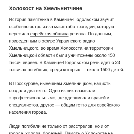
Холокост на Хмельнитчине
История памятника в Каменце-Подольском звучит
особенно остро из-за масштаба трагедии, которую
пережила
еврейская община
региона. По данным,
приведенным в эфире Украинского радио
Хмельницкого, во время Холокоста на территории
Хмельницкой области были уничтожены около 150
тысяч евреев. В Каменце-Подольском речь идет о 23
тысячах погибших, среди которых — около 1500 детей.
В Проскурове, нынешнем Хмельницком, нацисты
создали два гетто. Одно из них называли
«профессиональным», где удерживали врачей и
специалистов, другое — общим гетто для еврейского
населения города.
Люди погибали не только от расстрелов, но и от
голода, холода, болезней. Память о Холокосте на