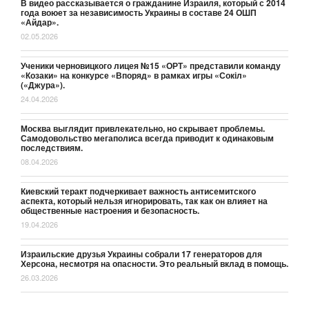
В видео рассказывается о гражданине Израиля, который с 2014
года воюет за независимость Украины в составе 24 ОШП
«Айдар».
02.05.2026
Ученики черновицкого лицея №15 «ОРТ» представили команду
«Козаки» на конкурсе «Впоряд» в рамках игры «Сокіл»
(«Джура»).
24.04.2026
Москва выглядит привлекательно, но скрывает проблемы.
Самодовольство мегаполиса всегда приводит к одинаковым
последствиям.
08.04.2026
Киевский теракт подчеркивает важность антисемитского
аспекта, который нельзя игнорировать, так как он влияет на
общественные настроения и безопасность.
19.04.2026
Израильские друзья Украины собрали 17 генераторов для
Херсона, несмотря на опасности. Это реальный вклад в помощь.
26.03.2026