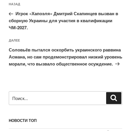
Навигация
Предыдущая
НАЗАД
по
запись:
записям
Игрок «Хапоэля» Дмитрий Скапинцев вызван в
сборную Украины для участия в квалификации
ЧМ-2027.
Следующая
ДАЛЕЕ
запись
Соловьёв пытался оскорбить украинского раввина
Асмана, но сам продемонстрировал низкий уровень
морали, что вызвало общественное осуждение.
Искать:
Поиск
НОВОСТИ ТОП