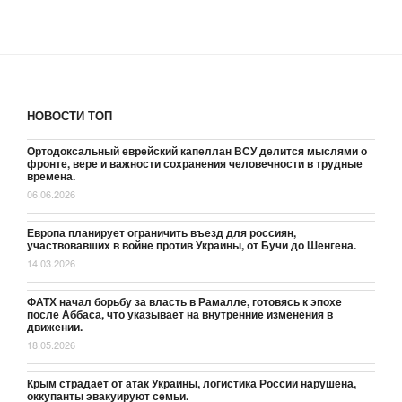
НОВОСТИ ТОП
Ортодоксальный еврейский капеллан ВСУ делится мыслями о
фронте, вере и важности сохранения человечности в трудные
времена.
06.06.2026
Европа планирует ограничить въезд для россиян,
участвовавших в войне против Украины, от Бучи до Шенгена.
14.03.2026
ФАТХ начал борьбу за власть в Рамалле, готовясь к эпохе
после Аббаса, что указывает на внутренние изменения в
движении.
18.05.2026
Крым страдает от атак Украины, логистика России нарушена,
оккупанты эвакуируют семьи.